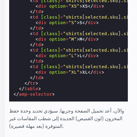
<
td
[class]
=
"shirts[selected.sku].size
<
div
option
=
"XS"
>
XS
</
div
>
</
td
>
<
td
[class]
=
"shirts[selected.sku].size
<
div
option
=
"S"
>
S
</
div
>
</
td
>
<
td
[class]
=
"shirts[selected.sku].size
<
div
option
=
"M"
>
M
</
div
>
</
td
>
<
td
[class]
=
"shirts[selected.sku].size
<
div
option
=
"L"
>
L
</
div
>
</
td
>
<
td
[class]
=
"shirts[selected.sku].size
<
div
option
=
"XL"
>
XL
</
div
>
</
td
>
</
tr
>
</
table
>
</
amp-selector
>
والآن، أعد تحميل الصفحة وجربها. سيؤدي تحديد وحدة حفظ
المخزون (لون القميص) الجديدة إلى شطب المقاسات غير
المتوفرة (بعد مهلة قصيرة).