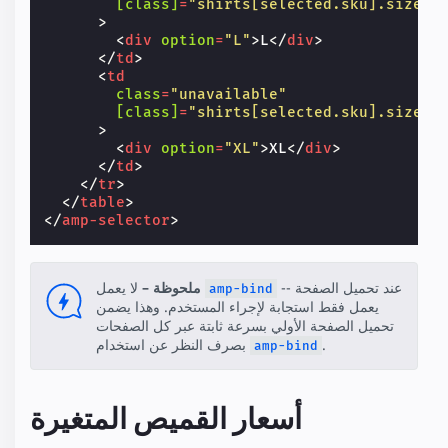
[class]
=
"shirts[selected.sku].sizes[
>
<
div
option
=
"L"
>
L
</
div
>
</
td
>
<
td
class
=
"unavailable"
[class]
=
"shirts[selected.sku].sizes[
>
<
div
option
=
"XL"
>
XL
</
div
>
</
td
>
</
tr
>
</
table
>
</
amp-selector
>
عند تحميل الصفحة --
لا يعمل
ملحوظة –
amp-bind
يعمل فقط استجابة لإجراء المستخدم. وهذا يضمن
تحميل الصفحة الأولي بسرعة ثابتة عبر كل الصفحات
.
بصرف النظر عن استخدام
amp-bind
أسعار القميص المتغيرة