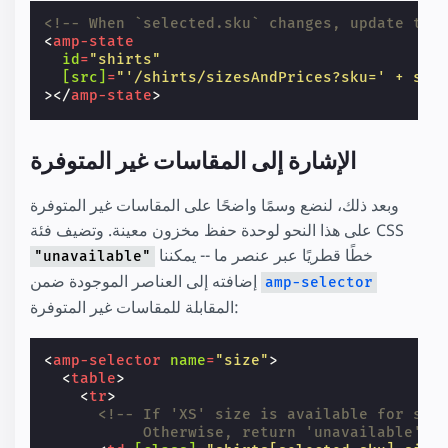
<!-- When `selected.sku` changes, update the
<
amp-state
id
=
"shirts"
[src]
=
"'/shirts/sizesAndPrices?sku=' + sel
></
amp-state
>
الإشارة إلى المقاسات غير المتوفرة
وبعد ذلك، لنضع وسمًا واضحًا على المقاسات غير المتوفرة
على هذا النحو لوحدة حفظ مخزون معينة. وتضيف فئة CSS
خطًا قطريًا عبر عنصر ما -- يمكننا
"unavailable"
إضافته إلى العناصر الموجودة ضمن
amp-selector
المقابلة للمقاسات غير المتوفرة:
<
amp-selector
name
=
"size"
>
<
table
>
<
tr
>
<!-- If 'XS' size is available for sel
           Otherwise, return 'unavailable'. 