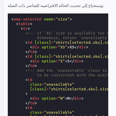
وسنحتاج إلى تحديث الحالة الافتراضية للعناصر ذات الصلة:
<
amp-selector
name
=
"size"
>
<
table
>
<
tr
>
<!-- If 'XS' size is available for sel
           Otherwise, return 'unavailable'. 
<
td
[class]
=
"shirts[selected.sku].size
<
div
option
=
"XS"
>
XS
</
div
>
</
td
>
<
td
[class]
=
"shirts[selected.sku].size
<
div
option
=
"S"
>
S
</
div
>
</
td
>
<!-- Add the 'unavailable' class to th
           to be consistent with the availab
<
td
class
=
"unavailable"
[class]
=
"shirts[selected.sku].sizes[
>
<
div
option
=
"M"
>
M
</
div
>
</
td
>
<
td
class
=
"unavailable"