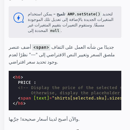
لتحديد
يمكن استخدام
تلميح –
AMP.setState()
المتغيرات الجديدة بالإضافة إلى تعديل تلك الموجودة
مسبقًا. وستقوم التعبيرات بتقييم المتغيرات غير
.
المحددة إلى
null
جديدًا من شأنه العمل على التفاف
أضف عنصر
<span>
ملصق السعر وتغيير النص الافتراضي إلى "---" نظرًا لعدم
وجود تحديد سعر افتراضي.
<
h6
>
  PRICE :

<!-- Display the price of the selected shi
       Otherwise, display the placeholder te
<
span
[text]
=
"shirts[selected.sku].sizes[s
</
h6
>
والآن أصبح لدينا أسعار صحيحة! جرِّبها.