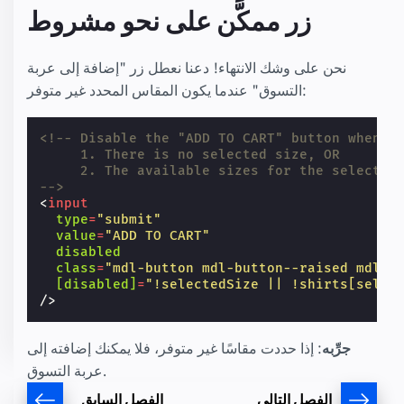
زر ممكَّن على نحو مشروط
نحن على وشك الانتهاء! دعنا نعطل زر "إضافة إلى عربة
التسوق" عندما يكون المقاس المحدد غير متوفر:
<!-- Disable the "ADD TO CART" button when:
     1. There is no selected size, OR
     2. The available sizes for the selected
-->
<
input
type
=
"submit"
value
=
"ADD TO CART"
disabled
class
=
"mdl-button mdl-button--raised mdl-b
[disabled]
=
"!selectedSize || !shirts[selec
/>
جرِّبه
: إذا حددت مقاسًا غير متوفر، فلا يمكنك إضافته إلى
عربة التسوق.
الفصل التالي
الفصل السابق