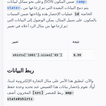
وعلى نحو مماثل لبيانات JSON ضمن المكون
<amp-
، يتم دمج البيانات البعيدة التي تم إرجاعها من
state>
الخاصة
عمليات الإحضار هذه وإتاحتها ضمن السمات
id
بالمكون. على سبيل المثال، يمكن الوصول إلى البيانات التي
تم إرجاعها من مثال الرد أعلاه في تعبير:
نتيجة
تعبير
shirts['1001'].sizes['XS']
8.99
ربط البيانات
والآن، لنطبق هذا الأمر على مثال التجارة الإلكترونية لدينا،
أولًا، نقوم بإحضار بيانات هذا القميص عند تحديد وحدة حفظ
ربط للعنصر
المخزون. أضف
[src]
amp-
:
state#shirts