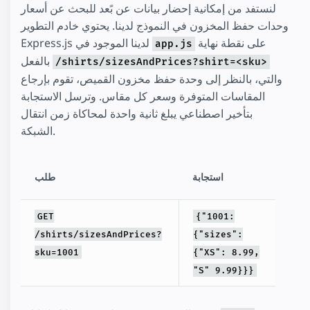
لنستفد من إمكانية إحضار بيانات عن بًعد للبحث عن أسعار
وحدات حفظ المخزون في النموذج لدينا. يحتوي خادم التطوير
على نقطة نهاية
Express.js لدينا الموجود في
app.js
بالفعل
/shirts/sizesAndPrices?shirt=<sku>
والتي، بالنظر إلى وحدة حفظ مخزون القميص، تقوم بإرجاع
المقاسات المتوفرة وسعر كل مقاس. وترسل الاستجابة
بتأخير اصطناعي يبلغ ثانية واحدة لمحاكاة زمن انتقال
الشبكة.
استجابة
طلب
GET
{"1001:
/shirts/sizesAndPrices?
{"sizes":
sku=1001
{"XS": 8.99,
"S" 9.99}}}