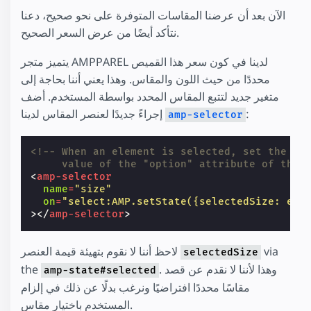
الآن بعد أن عرضنا المقاسات المتوفرة على نحو صحيح، دعنا
نتأكد أيضًا من عرض السعر الصحيح.
يتميز متجر AMPPAREL لدينا في كون سعر هذا القميص
محددًا من حيث اللون والمقاس. وهذا يعني أننا بحاجة إلى
متغير جديد لتتبع المقاس المحدد بواسطة المستخدم. أضف
:
إجراءً جديدًا لعنصر المقاس لدينا
amp-selector
<!-- When an element is selected, set the `s
     value of the "option" attribute of the 
<
amp-selector
name
=
"size"
on
=
"select:AMP.setState({selectedSize: eve
></
amp-selector
>
via
لاحظ أننا لا نقوم بتهيئة قيمة العنصر
selectedSize
. وهذا لأننا لا نقدم عن قصد
the
amp-state#selected
مقاسًا محددًا افتراضيًا ونرغب بدلًا عن ذلك في إلزام
المستخدم باختيار مقاس.