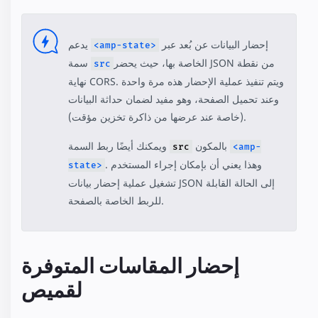
إحضار البيانات عن بُعد عبر
يدعم
<amp-state>
الخاصة بها، حيث يحضر JSON من نقطة
سمة
src
نهاية CORS. ويتم تنفيذ عملية الإحضار هذه مرة واحدة
وعند تحميل الصفحة، وهو مفيد لضمان حداثة البيانات
(خاصة عند عرضها من ذاكرة تخزين مؤقت).
بالمكون
ويمكنك أيضًا ربط السمة
src
<amp-
. وهذا يعني أن بإمكان إجراء المستخدم
state>
تشغيل عملية إحضار بيانات JSON إلى الحالة القابلة
للربط الخاصة بالصفحة.
إحضار المقاسات المتوفرة
لقميص