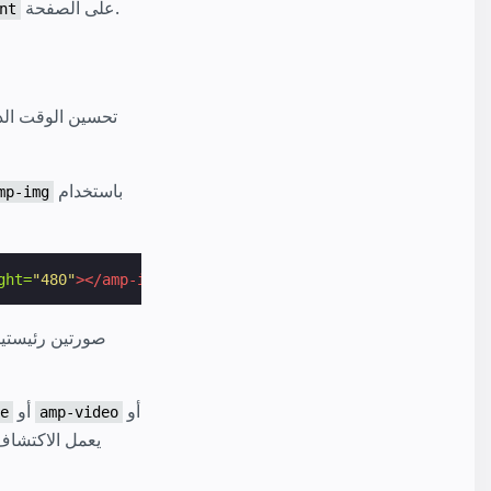
على الصفحة.
nt
باستخدام
mp-img
ght=
"480"
></amp-img>
أو
أو
e
amp-video