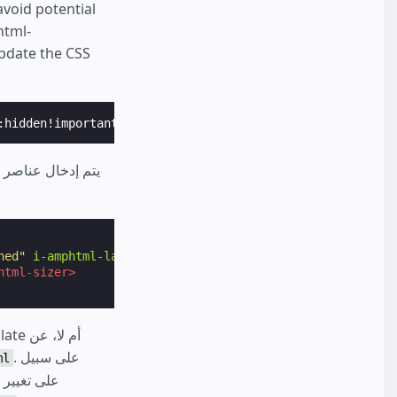
void potential
html-
pdate the CSS
:hidden!important}html.i-amphtml-...
</style>
ned"
i-amphtml-layout=
"responsive"
>
html-sizer>
. على سبيل
ml