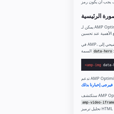
ورة الرئيسية
يمكن لـ AMP Optimizer تحسين الوقت الذي يستغرقه عرض الصور في إطار العرض الأول بشكل ملحوظ.
:
السمة
data-hero
<amp-img
data-
تدعم AMP Optimizers صورتين رئيستين كحد أقصى على الصفحة لتجنب تعطيل النطاق الترددي للموارد
فيرجى إخبارنا بذلك
amp-video-ifram