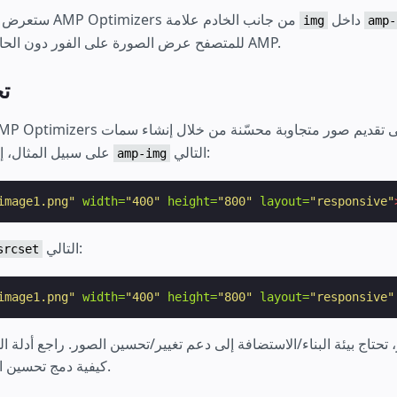
داخل
، ستعرض AMP Optimizers من جانب الخادم علامة
img
amp-
للمتصفح عرض الصورة على الفور دون الحاجة إلى وقت تشغيل AMP.
ت
التالي:
بتخطيط AMP. على سبيل المثال، إعلان
amp-img
image1.png"
width=
"400"
height=
"800"
layout=
"responsive"
التالي:
srcset
image1.png"
width=
"400"
height=
"800"
layout=
"responsive"
، تحتاج بيئة البناء/الاستضافة إلى دعم تغيير/تحسين الصور. راجع أدلة
كيفية دمج تحسين الصورة بشكل أفضل.