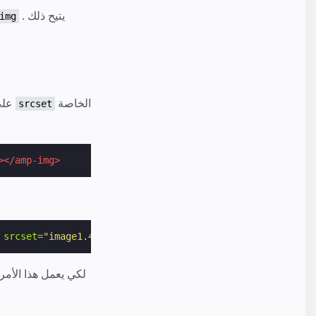
. يتيح ذلك
img
الخاصة
يمكن أن تساعدك AMP Optimizers على تقديم صور متجاوبة محسّنة من خلال إنشاء سمات
srcset
></amp-img>
srcset=
"image1.470w.png 470w, image1.820w.png 820w, ima
لكي يعمل هذا الأمر