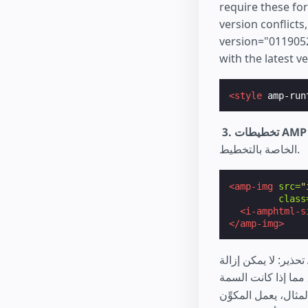
require these fo
version conflicts
version="0119052
with the latest ve
<style
amp-run
⁣
الخاصة بالتخطيط.
<amp-img
src=
"
class
<i-amphtml-s
</amp-img>
تحذير: لا يمكن إزالة AMP boilerplate دائمًا. يمكنك معرفة ما إذا تمت إزالة AMP boilerplate أم لا، عن