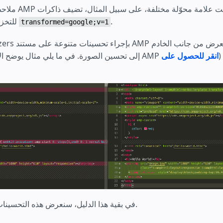
ملاحظة: تستخدم ذاك
.
Google للتخزين المؤقت
transformed=google;v=1
سّنة (
انقر للحصول على
في بقية هذا الدليل، سنعرض هذه التحسينات بمزيد من التفصيل.