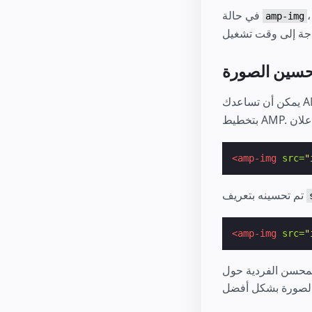
في حالة
amp-img
حسين الصورة
<amp-img
src=
"
تم تحسينه بتعريف
<amp-img
src=
"
 المحسن الفردية حول