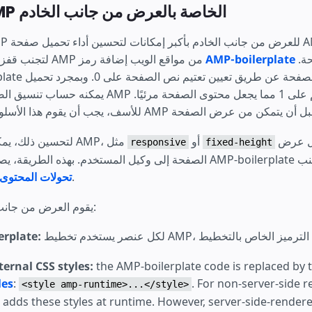
تخطيطات AMP الخاصة بالعرض من جانب الخادم
في رأس الصفحة.
AMP-boilerplate
لتجنب قفزات المحتوى، تتطلب AMP من مواقع الويب إضافة رمز
يمكنه حساب تنسيق الصفحة. بعد ذلك، يعيّن AMP تعتيم
من جانب الخادم قبل عرض
أو
لتحسين ذلك، يمكن عرض تخطيطات AMP، مثل
responsive
fixed-height
ستمرار في تجنب
أثناء تحميل الصفحة.
تحولات المحتوى
يقوم العرض من جانب الخادم بثلاثة أشياء:
1. إزالة ate
ternal CSS styles:
the AMP-boilerplate code is replaced by 
les
:
. For non-server-side 
<style amp-runtime>...</style>
dds these styles at runtime. However, server-side-rende