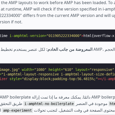
r the AMP layouts to work before AMP has been loaded. To a
, at runtime, AMP will check if the version specified in i-amp
22334000" differs from the current AMP version and will u
rsion if not.
time
i-amphtml-version=
"011905222334000"
>
html{overflow-x
3. تخطيطات AMP المعروضة من جانب الخادم:
لكل عنصر يستخدم تخطيط AMP، يتم إدخال عناصر الحجم
image.jpg"
width=
"1080"
height=
"610"
layout=
"responsive"
=
"i-amphtml-layout-responsive i-amphtml-layout-size-defi
izer
style=
"display:block;padding-top:56.4815%;"
></i-amp
موجودة في العنصر
طريق التحقق مما إذا كانت السمة
i-amphtml-no-boilerplate
ht
على تغيير محتوى الصفحة في وقت التشغيل. لتجنب تحولات
المثال، يعمل المكوِّن
amp-experiment