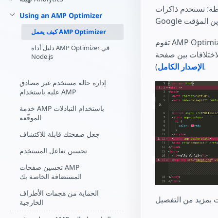
بدء الإنشاء
رات AMP للتخزين المؤقت علامة محوّلة مختلفة، على سبيل المثال، تضيف ذاكرات
Using an AMP Optimizer
كيف يعمل AMP Optimizer
تقوم AMP Optimizers بإجراء تحسينات متنوعة على مستند AMP بدءً من تخطيطات العرض من جانب الخادم
دليل أداة AMP Optimizer في
Node.js
).
الإصدار الكامل
إدارة حالة مستخدم غير مصادق
عليه باستخدام AMP
خدمة AMP باستخدام التبادلات
الموقّعة
جعل صفحتك قابلة للاكتشاف
تحسين تفاعل المستخدم
تحسين صفحات AMP
المستضافة الخاصة بك
الحماية من هجمات الأطراف
الخارجية