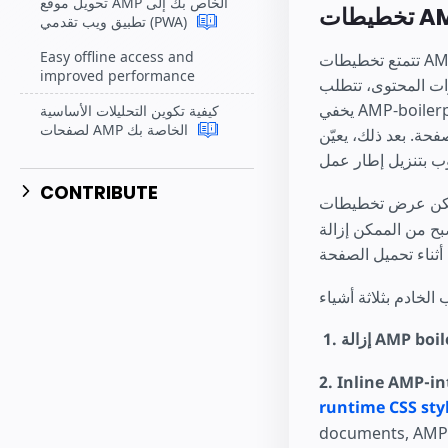
تحويل موقع AMP الخاص بك إلى
تطبيق ويب تقدمي (PWA)
Easy offline access and
تتمتع تخطيطات AMP للعرض من جانب الخادم بأكبر إمكانات لتحسين أداء تحميل صفحة AMP الخاصة بك.
improved performance
يخفي AMP-boilerplate محتوى الصفحة عن طريق تعيين تعتيم نص الصفحة على 0. وبمجرد تحميل AMP،
كيفية تكوين التحليلات الأساسية
لصفحات AMP الخاصة بك
 الجسم على 1 مما يجعل محتوى الصفحة مرئيًا.
CONTRIBUTE
AMP boilerpl:
⁣
2. Inline AMP-in
runtime CSS sty
documents, AMP a