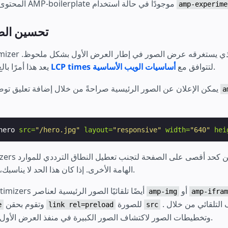
المحتوى، يجب أن يكون رمز AMP-boilerplate موجودًا في حالة استخدام
amp-experime
تحسين الص
.
لتتوافق مع
أساسيات الويب الأساسية
LCP times
يعد هذا أمرًا بالغ الأهمية عند تحسين
في AMP، يمكن الإعلان عن الصور الرئيسية صراحةً من خلال إضافة تعليق توضيحي إلى
a
hero
src=
"/hero.jpg"
layout=
"responsive"
width=
"640"
hei
.
الهامة الأخرى. إذا كان هذا الحد لا يناسبك،
أو
ستكتشف AMP Optimizers أيضًا تلقائيًا الصور الرئيسية لعناصر
amp-img
amp-ifram
. يعمل الاكتشاف التلقائي من خلال
للصورة
وتقوم بحقن
e
link rel=preload
src
تحليل ترميز HTML وتخطيطات الصور لاكتشاف الصور الكبيرة في منفذ العرض الأول.