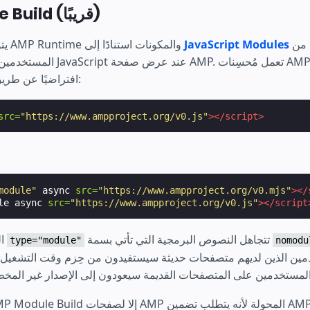
AMP Module Build (قريبًا)
التي تتطلب من
JavaScript Modules
يتوفر إصدار أصغر من AMP Runtime والمكونات استنادًا إلى
المستخدمين تنزيل كمية أقل من Script
وحدة AMP افتراضيًا عن طريق تحويل:
src=
"https://www.ampproject.org/v0.js"
></script>
module"
async
src=
"https://www.ampproject.org/v0.mjs"
></
le
async
src=
"https://www.ampproject.org/v0.js"
></script
تتجاهل النصوص البرمجية التي تأتي بسمة
المتصفحات التي تقرأ
type="module"
nomodu
مين الذين لديهم متصفحات حديثة سيستفيدون من حِزم وقت التشغيل 
تضمين AMP Runtime CSS.