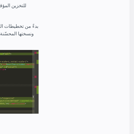
إلى تحسين الصورة. في ما يلي مثال يوضح الاختلافات بين صفحة AMP ونسختها المح