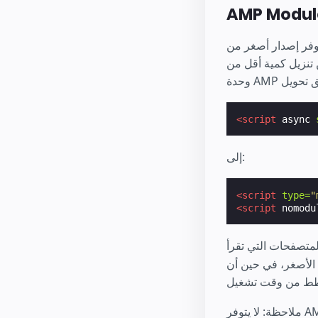
Java عند عرض صفحة AMP. تعمل مُحسِنات AMP على تمكين إنشاء
<script
async
إلى:
<script
type=
"
<script
nomodu
الأصغر، في حين أن