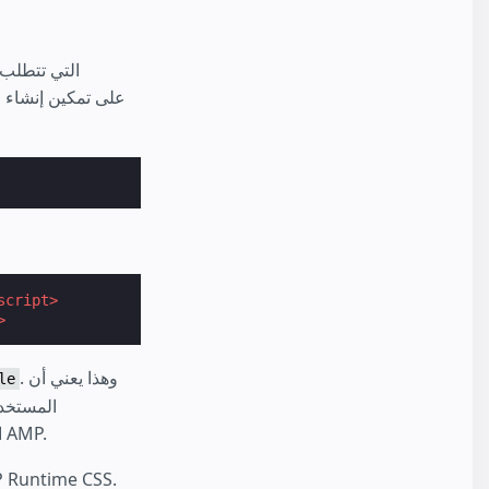
script>
>
. وهذا يعني أن
le
المستخد
المستخدمين على المتصفحات القديمة سيعودون إلى الإصدار غير المخطط من وقت تشغيل AMP.
ملاحظة: لا يتوفر AMP Module Build إلا لصفحات AMP المحولة لأنه يتطلب 