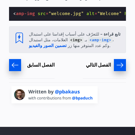
<
amp-img
src
=
"welcome.jpg"
alt
=
"Welcome"
hei
تابع قراءة –
للتعرّف على أسباب إقدامنا على استبدال
،
بـ
العلامات، مثل استبدال
<img>
<amp-img>
.
وكم عدد المتوفر منها زر
تضمين الصور والفيديو
الفصل التالي
الفصل السابق
Written by
@pbakaus
with contributions from
@bpaduch