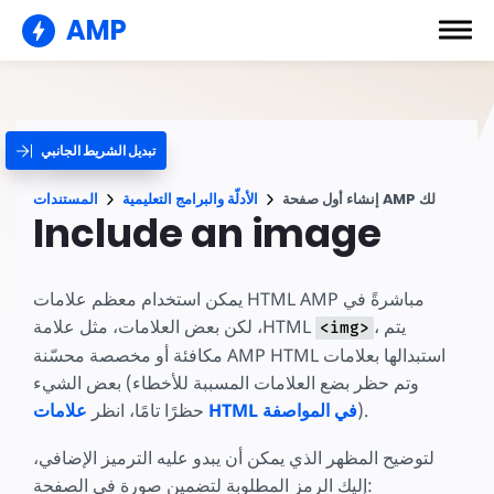
AMP
تبديل الشريط الجانبي
إنشاء أول صفحة AMP لك
الأدلّة والبرامج التعليمية
المستندات
Include an image
يمكن استخدام معظم علامات HTML مباشرةً في
AMP
، يتم
، لكن بعض العلامات، مثل علامة
HTML
<img>
استبدالها بعلامات
AMP HTML
مكافئة أو مخصصة محسّنة
بعض الشيء (وتم حظر بضع العلامات المسببة للأخطاء
).
علامات HTML في المواصفة
حظرًا تامًا، انظر
لتوضيح المظهر الذي يمكن أن يبدو عليه الترميز الإضافي،
إليك الرمز المطلوبة لتضمين صورة في الصفحة: