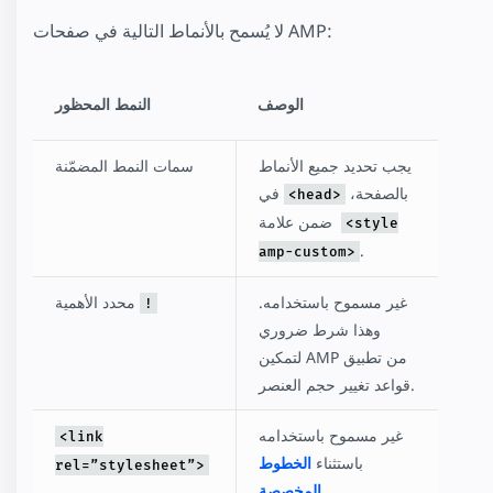
لا يُسمح بالأنماط التالية في صفحات AMP:
الوصف
النمط المحظور
يجب تحديد جميع الأنماط
سمات النمط المضمّنة
بالصفحة،
في
<head>
ضمن علامة
<style
.
amp-custom>
غير مسموح باستخدامه.
محدد الأهمية
!
وهذا شرط ضروري
لتمكين AMP من تطبيق
قواعد تغيير حجم العنصر.
غير مسموح باستخدامه
<link
باستثناء
الخطوط
rel=”stylesheet”>
.
المخصصة