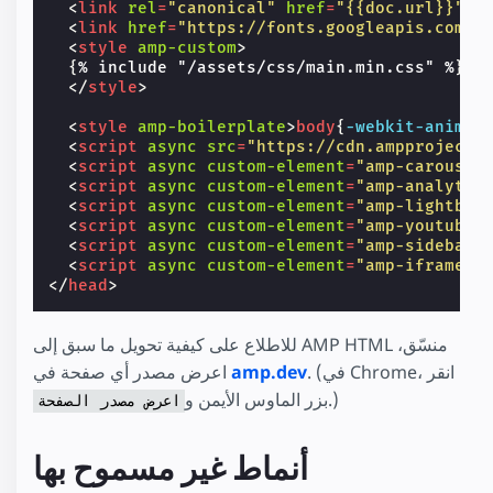
<
link
rel
=
"canonical"
href
=
"{{doc.url}}"
>
<
link
href
=
"https://fonts.googleapis.com/c
<
style
amp-custom
>
{
%
include
"/assets/css/main.min.css"
%
}
</
style
>
<
style
amp-boilerplate
>
body
{
-webkit-
animat
<
script
async
src
=
"https://cdn.ampproject.
<
script
async
custom-element
=
"amp-carousel
<
script
async
custom-element
=
"amp-analytic
<
script
async
custom-element
=
"amp-lightbox
<
script
async
custom-element
=
"amp-youtube"
<
script
async
custom-element
=
"amp-sidebar"
<
script
async
custom-element
=
"amp-iframe"
</
head
>
للاطلاع على كيفية تحويل ما سبق إلى AMP HTML منسّق،
. (في Chrome، انقر
amp.dev
اعرض مصدر أي صفحة في
.)
بزر الماوس الأيمن و
اعرض مصدر الصفحة
أنماط غير مسموح بها