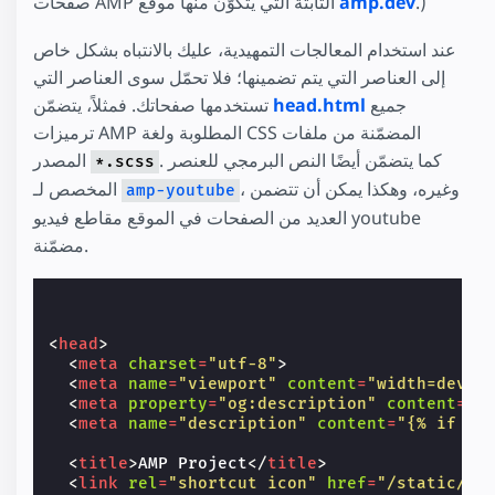
.)
amp.dev
صفحات AMP الثابتة التي يتكوّن منها موقع
عند استخدام المعالجات التمهيدية، عليك بالانتباه بشكل خاص
إلى العناصر التي يتم تضمينها؛ فلا تحمّل سوى العناصر التي
جميع
head.html
تستخدمها صفحاتك. فمثلاً، يتضمّن
ترميزات AMP المطلوبة ولغة CSS المضمّنة من ملفات
. كما يتضمّن أيضًا النص البرمجي للعنصر
المصدر
*.scss
، وغيره، وهكذا يمكن أن تتضمن
المخصص لـ
amp-youtube
العديد من الصفحات في الموقع مقاطع فيديو youtube
مضمّنة.
<
head
>
<
meta
charset
=
"utf-8"
>
<
meta
name
=
"viewport"
content
=
"width=devic
<
meta
property
=
"og:description"
content
=
"{
<
meta
name
=
"description"
content
=
"{% if do
<
title
>
AMP Project
</
title
>
<
link
rel
=
"shortcut icon"
href
=
"/static/im