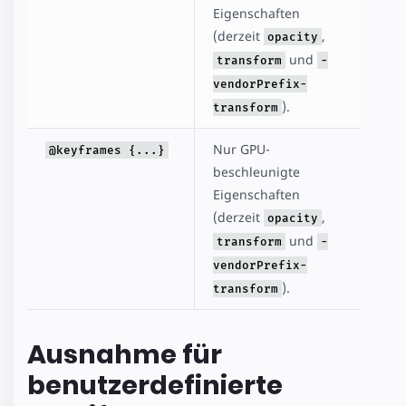
Eigenschaften
(derzeit
,
opacity
und
transform
-
vendorPrefix-
).
transform
Nur GPU-
@keyframes {...}
beschleunigte
Eigenschaften
(derzeit
,
opacity
und
transform
-
vendorPrefix-
).
transform
Ausnahme für
benutzerdefinierte