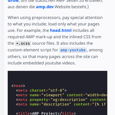
Grow
, um die statischen AMP Seiten zu erstellen,
aus denen die
amp.dev
Website besteht.)
When using preprocessors, pay special attention
to what you include; load only what your pages
use. For example, the
head.html
includes all
required AMP mark-up and the inlined CSS from
the
source files. It also includes the
*.scss
custom element script for
, among
amp-youtube
others, so that many pages across the site can
include embedded youtube videos.
<
head
>
<
meta
charset
=
"utf-8"
>
<
meta
name
=
"viewport"
content
=
"width=devic
<
meta
property
=
"og:description"
content
=
"{
<
meta
name
=
"description"
content
=
"{% if do
<
title
>
AMP Project
</
title
>