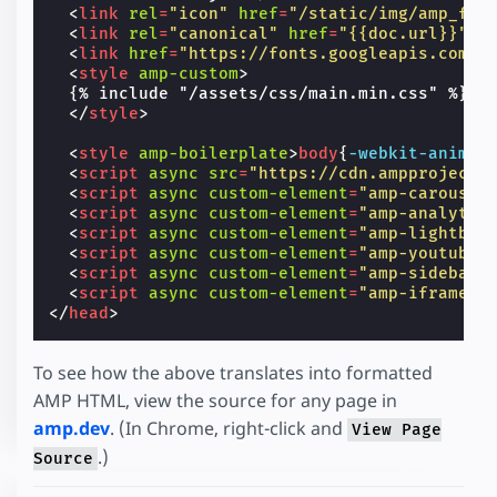
<
link
rel
=
"icon"
href
=
"/static/img/amp_fav
<
link
rel
=
"canonical"
href
=
"{{doc.url}}"
>
<
link
href
=
"https://fonts.googleapis.com/c
<
style
amp-custom
>
{
%
include
"/assets/css/main.min.css"
%
}
</
style
>
<
style
amp-boilerplate
>
body
{
-webkit-
animat
<
script
async
src
=
"https://cdn.ampproject.
<
script
async
custom-element
=
"amp-carousel
<
script
async
custom-element
=
"amp-analytic
<
script
async
custom-element
=
"amp-lightbox
<
script
async
custom-element
=
"amp-youtube"
<
script
async
custom-element
=
"amp-sidebar"
<
script
async
custom-element
=
"amp-iframe"
</
head
>
To see how the above translates into formatted
AMP HTML, view the source for any page in
amp.dev
. (In Chrome, right-click and
View Page
.)
Source