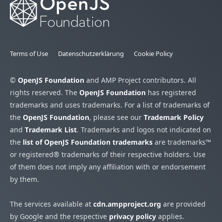
Terms of Use
Datenschutzerklärung
Cookie Policy
©
OpenJS Foundation
and AMP Project contributors. All
rights reserved. The
OpenJS Foundation
has registered
trademarks and uses trademarks. For a list of trademarks of
the
OpenJS Foundation
, please see our
Trademark Policy
and
Trademark List
. Trademarks and logos not indicated on
the
list of OpenJS Foundation trademarks
are trademarks™
or registered® trademarks of their respective holders. Use
of them does not imply any affiliation with or endorsement
by them.
The services available at
cdn.ampproject.org
are provided
by Google and the respective
privacy policy
applies.