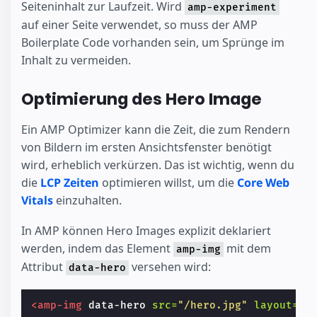
Seiteninhalt zur Laufzeit. Wird
amp-experiment
auf einer Seite verwendet, so muss der AMP
Boilerplate Code vorhanden sein, um Sprünge im
Inhalt zu vermeiden.
Optimierung des Hero Image
Ein AMP Optimizer kann die Zeit, die zum Rendern
von Bildern im ersten Ansichtsfenster benötigt
wird, erheblich verkürzen. Das ist wichtig, wenn du
die
LCP Zeiten
optimieren willst, um die
Core Web
Vitals
einzuhalten.
In AMP können Hero Images explizit deklariert
werden, indem das Element
mit dem
amp-img
Attribut
versehen wird:
data-hero
<amp-img
data-hero
src=
"/hero.jpg"
layout=
"r