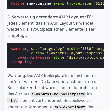
<style
amp-runtime
i-amphtml-version=
"011905
3. Serverseitig gerenderte AMP Layouts:
Für
jedes Element, das ein AMP Layout verwendet,
werden die layoutspezifischen Elemente "sizer"
eingefügt.
<amp-img
src=
"image.jpg"
width=
"1080"
height
class=
"i-amphtml-layout-responsive 
<i-amphtml-sizer
style=
"display:block;padd
</amp-img>
Warnung: Die AMP Boilerplate kann nicht immer
entfernt werden. Du kannst herausfinden, ob die
Boilerplate entfernt wurde, indem du prüfst, ob
das Attribut
im
i-amphtml-no-boilerplate
Element vorhanden ist. Beispielsweise
html
ändert die Komponente
den
amp-experiment