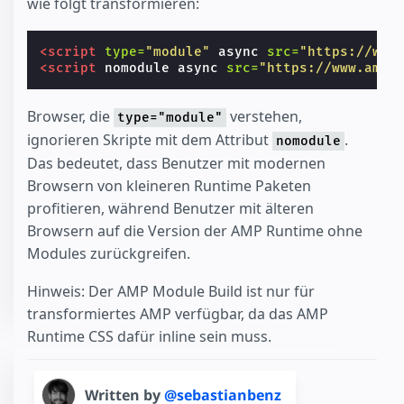
wie folgt transformieren:
<script
type=
"module"
async
src=
"https://www
<script
nomodule
async
src=
"https://www.ampp
Browser, die
verstehen,
type="module"
ignorieren Skripte mit dem Attribut
.
nomodule
Das bedeutet, dass Benutzer mit modernen
Browsern von kleineren Runtime Paketen
profitieren, während Benutzer mit älteren
Browsern auf die Version der AMP Runtime ohne
Modules zurückgreifen.
Hinweis: Der AMP Module Build ist nur für
transformiertes AMP verfügbar, da das AMP
Runtime CSS dafür inline sein muss.
Written by
@sebastianbenz