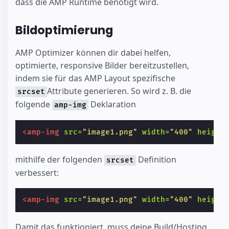
dass die AMP Runtime benötigt wird.
Bildoptimierung
AMP Optimizer können dir dabei helfen,
optimierte, responsive Bilder bereitzustellen,
indem sie für das AMP Layout spezifische
Attribute generieren. So wird z. B. die
srcset
folgende
Deklaration
amp-img
<amp-img
src=
"image1.png"
width=
"400"
height
mithilfe der folgenden
Definition
srcset
verbessert:
<amp-img
src=
"image1.png"
width=
"400"
height
Damit das funktioniert, muss deine Build/Hosting