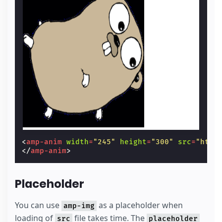
<
amp-anim
width
=
"245"
height
=
"300"
src
=
"http
</
amp-anim
>
Placeholder
You can use
as a placeholder when
amp-img
loading of
file takes time. The
src
placeholder