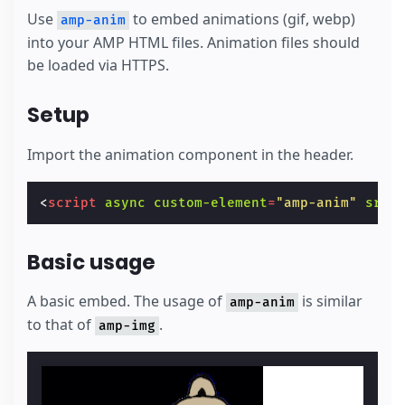
Use
to embed animations (gif, webp)
amp-anim
into your AMP HTML files. Animation files should
be loaded via HTTPS.
Setup
Import the animation component in the header.
<
script
async
custom-element
=
"amp-anim"
src
=
Basic usage
A basic embed. The usage of
is similar
amp-anim
to that of
.
amp-img