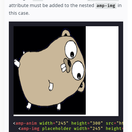
attribute must be added to the nested
in
amp-img
this case.
<
amp-anim
width
=
"245"
height
=
"300"
src
=
"http
<
amp-img
placeholder
width
=
"245"
height
=
"3