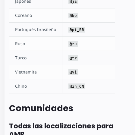
Japonés
@ja
Coreano
@ko
Portugués brasileño
@pt_BR
Ruso
@ru
Turco
@tr
Vietnamita
@vi
Chino
@zh_CN
Comunidades
Todas las localizaciones para
AMP