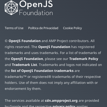
Terms of Use
Política de Privacidad
Cookie Policy
©
OpenJS Foundation
and AMP Project contributors. All
rights reserved. The
OpenJS Foundation
has registered
trademarks and uses trademarks. For a list of trademarks of
the
OpenJS Foundation
, please see our
Trademark Policy
and
Trademark List
. Trademarks and logos not indicated on
the
list of OpenJS Foundation trademarks
are
trademarks™ or registered® trademarks of their respective
holders. Use of them does not imply any affiliation with or
endorsement by them.
The services available at
cdn.ampproject.org
are provided
by Google and the respective
privacy policy
applies.