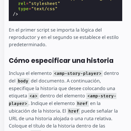
rel
=
"stylesheet"
</
html
>
type
=
"text/css"
/>
En el primer script se importa la lógica del
reproductor y en el segundo se establece el estilo
predeterminado.
Cómo especificar una historia
Incluya el elemento
dentro
<amp-story-player>
del
del documento. A continuación,
body
especifique la historia que desee colocando una
etiqueta
dentro del elemento
<a>
<amp-story-
. Indique el elemento
en la
player>
href
ubicación de la historia. El
puede señalar la
href
URL de una historia alojada o una ruta relativa.
Coloque el título de la historia dentro de las