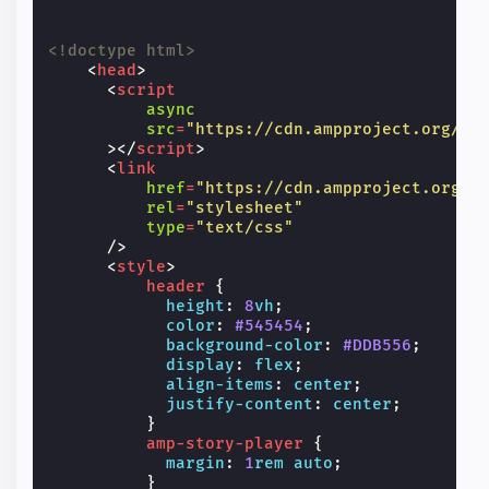
<!doctype html>
<
head
>
<
script
async
src
=
"https://cdn.ampproject.org/am
></
script
>
<
link
href
=
"https://cdn.ampproject.org/a
rel
=
"stylesheet"
type
=
"text/css"
/>
<
style
>
header
{
height
:
8
vh
;
color
:
#545454
;
background-color
:
#DDB556
;
display
:
flex
;
align-items
:
center
;
justify-content
:
center
;
}
amp-story-player
{
margin
:
1
rem
auto
;
}