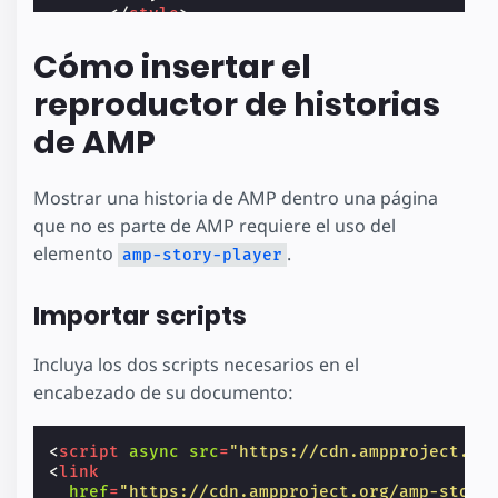
</
style
>
</
head
>
<
body
>
Cómo insertar el
<
header
>
reproductor de historias
<
h1
>
            Page Header

de AMP
</
h1
>
</
header
>
<
h1
>
          Article Title

Mostrar una historia de AMP dentro una página
</
h1
>
que no es parte de AMP requiere el uso del
<
p
>
elemento
.
          Doggo ipsum smol wow very biscit l
amp-story-player
</
p
>
<
amp-story-player
style
=
"width: 360p
Importar scripts
<
a
href
=
"https://preview.amp.dev/docu
>
Incluya los dos scripts necesarios en el
            Stories in AMP - Hello World

encabezado de su documento:
</
a
>
</
amp-story-player
>
<
p
>
<
script
async
src
=
"https://cdn.ampproject.or
          Such treat big ol pupper. Adorable
<
link
</
p
>
href
=
"https://cdn.ampproject.org/amp-story
</
body
>