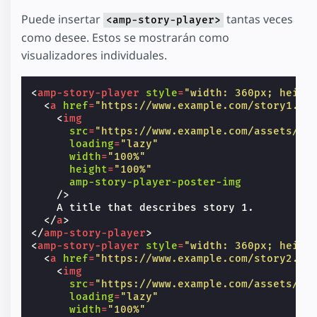
Puede insertar
tantas veces
<amp-story-player>
como desee. Estos se mostrarán como
visualizadores individuales.
<
amp-story-player
style
=
"width: 360px; heigh
<
a
href
=
"https://www.example.com/story1.ht
<
img
src
=
"https://www.example.com/assets/co
loading
=
"lazy"
width
=
"100%"
height
=
"100%"
amp-story-player-poster-img
/>
    A title that describes story 1.

</
a
>
</
amp-story-player
>
<
amp-story-player
style
=
"width: 360px; heigh
<
a
href
=
"https://www.example.com/story2.ht
<
img
src
=
"https://www.example.com/assets/co
loading
=
"lazy"
width
=
"100%"