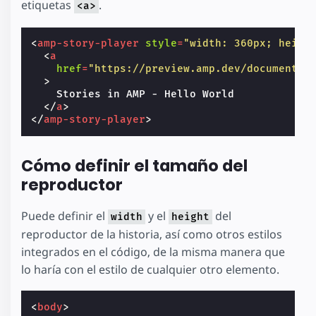
etiquetas
.
<a>
<
amp-story-player
style
=
"width: 360px; heigh
<
a
href
=
"https://preview.amp.dev/documentat
>
    Stories in AMP - Hello World

</
a
>
</
amp-story-player
>
Cómo definir el tamaño del
reproductor
Puede definir el
y el
del
width
height
reproductor de la historia, así como otros estilos
integrados en el código, de la misma manera que
lo haría con el estilo de cualquier otro elemento.
<
body
>