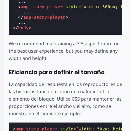
  ...

<
amp-story-player
style
=
"width: 360px; hei
    ...

</
amp-story-player
>
</
body
>
We recommend maintaining a 3:5 aspect ratio for
the best user experience, but you may define any
width and height.
Eficiencia para definir el tamaño
La capacidad de respuesta en los reproductores de
las historias funciona como en cualquier otro
elemento del bloque. Utilice CSS para mantener las
proporciones entre el ancho y el alto, como se
muestra en el siguiente ejemplo:
<
amp-story-player
style
=
"width: 50vw; height