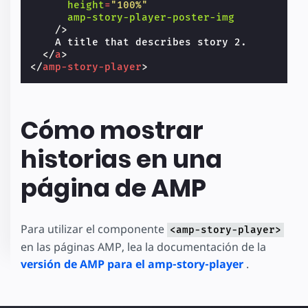
height
=
"100%"
amp-story-player-poster-img
/>
    A title that describes story 2.

</
a
>
</
amp-story-player
>
Cómo mostrar
historias en una
página de AMP
Para utilizar el componente
<amp-story-player>
en las páginas AMP, lea la documentación de la
versión de AMP para el amp-story-player
.