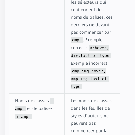
les sélecteurs qui
contiennent des
noms de balises, ces
derniers ne devant
pas commencer par
. Exemple
amp-
correct :
a:hover,
div:last-of-type
Exemple incorrect :
amp-img:hover,
amp-img:last-of-
type
Noms de classes
Les noms de classes,
-
dans les feuilles de
et de balises
amp-
styles d'auteur, ne
i-amp-
peuvent pas
commencer par la