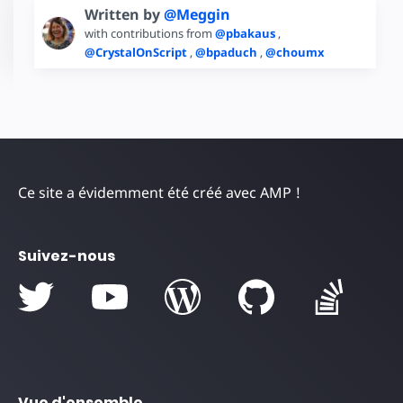
Written by
@Meggin
with contributions from
@pbakaus
,
@CrystalOnScript
,
@bpaduch
,
@choumx
Ce site a évidemment été créé avec AMP !
Suivez-nous
Vue d'ensemble