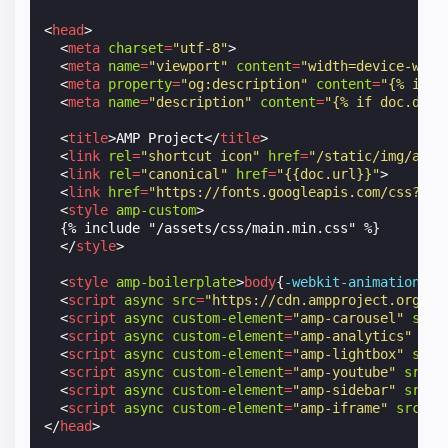
<
head
>
<
meta
charset
=
"utf-8"
>
<
meta
name
=
"viewport"
content
=
"width=device-widt
<
meta
property
=
"og:description"
content
=
"{% if d
<
meta
name
=
"description"
content
=
"{% if doc.desc
<
title
>
AMP Project
</
title
>
<
link
rel
=
"shortcut icon"
href
=
"/static/img/amp_
<
link
rel
=
"canonical"
href
=
"{{doc.url}}"
>
<
link
href
=
"https://fonts.googleapis.com/css?fam
<
style
amp-custom
>
{
%
include
"/assets/css/main.min.css"
%
}
</
style
>
<
style
amp-boilerplate
>
body
{
-webkit-
animation
:
-
a
<
script
async
src
=
"https://cdn.ampproject.org/v0
<
script
async
custom-element
=
"amp-carousel"
src
=
<
script
async
custom-element
=
"amp-analytics"
src
<
script
async
custom-element
=
"amp-lightbox"
src
=
<
script
async
custom-element
=
"amp-youtube"
src
=
"
<
script
async
custom-element
=
"amp-sidebar"
src
=
"
<
script
async
custom-element
=
"amp-iframe"
src
=
"h
</
head
>