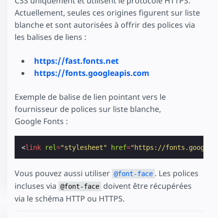
CSS uniquement et utilisent le protocole HTTPS.
Actuellement, seules ces origines figurent sur liste
blanche et sont autorisées à offrir des polices via
les balises de liens :
https://fast.fonts.net
https://fonts.googleapis.com
Exemple de balise de lien pointant vers le
fournisseur de polices sur liste blanche,
Google Fonts :
<
link
rel
=
"stylesheet"
href
=
"https://fonts.googlea
Vous pouvez aussi utiliser
. Les polices
@font-face
incluses via
doivent être récupérées
@font-face
via le schéma HTTP ou HTTPS.