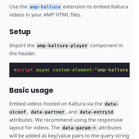
Use the
extension to embed Kaltura
amp-kaltura
videos in your AMP HTML files.
Setup
Import the
component in
amp-kaltura-player
the header.
<
script
async
custom-element
=
"amp-kaltura-pl
Basic usage
Embed videos hosted on Kaltura via the
data-
,
, and
uiconf
data-partner
data-entryid
attributes. We recommend using the responsive
layout for videos. The
attributes
data-param-*
will be added as key/value pairs to the query string