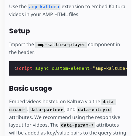
Use the
extension to embed Kaltura
amp-kaltura
videos in your AMP HTML files.
Setup
Import the
component in
amp-kaltura-player
the header.
<
script
async
custom-element
=
"amp-kaltura-pl
Basic usage
Embed videos hosted on Kaltura via the
data-
,
, and
uiconf
data-partner
data-entryid
attributes. We recommend using the responsive
layout for videos. The
attributes
data-param-*
will be added as key/value pairs to the query string