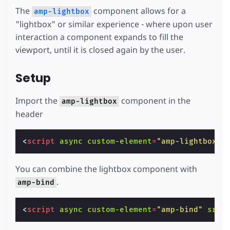
The
component allows for a
amp-lightbox
"lightbox" or similar experience - where upon user
interaction a component expands to fill the
viewport, until it is closed again by the user.
Setup
Import the
component in the
amp-lightbox
header
<
script
async
custom-element
=
"amp-lightbox"
You can combine the lightbox component with
.
amp-bind
<
script
async
custom-element
=
"amp-bind"
src
=