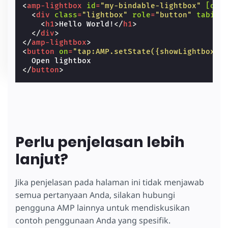
<
amp-lightbox
id
=
"my-bindable-lightbox"
[ope
<
div
class
=
"lightbox"
role
=
"button"
tabind
<
h1
>
Hello World!
</
h1
>
</
div
>
</
amp-lightbox
>
<
button
on
=
"tap:AMP.setState({showLightbox: 
</
button
>
Perlu penjelasan lebih
lanjut?
Jika penjelasan pada halaman ini tidak menjawab
semua pertanyaan Anda, silakan hubungi
pengguna AMP lainnya untuk mendiskusikan
contoh penggunaan Anda yang spesifik.