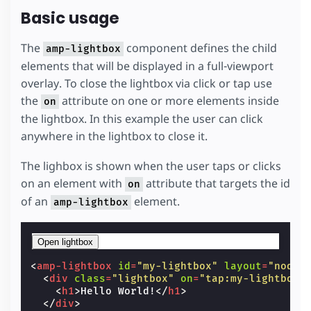
Basic usage
The
component defines the child
amp-lightbox
elements that will be displayed in a full-viewport
overlay. To close the lightbox via click or tap use
the
attribute on one or more elements inside
on
the lightbox. In this example the user can click
anywhere in the lightbox to close it.
The lighbox is shown when the user taps or clicks
on an element with
attribute that targets the id
on
of an
element.
amp-lightbox
Open lightbox
<
amp-lightbox
id
=
"my-lightbox"
layout
=
"nodis
<
div
class
=
"lightbox"
on
=
"tap:my-lightbox.
<
h1
>
Hello World!
</
h1
>
</
div
>