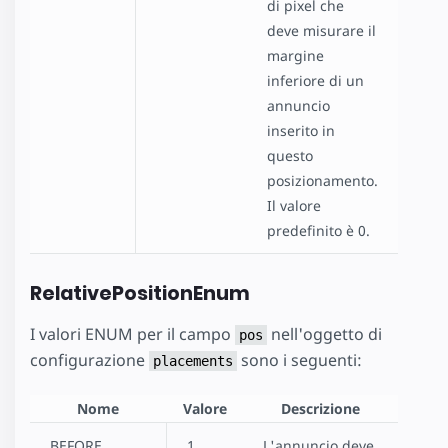
di pixel che
deve misurare il
margine
inferiore di un
annuncio
inserito in
questo
posizionamento.
Il valore
predefinito è 0.
RelativePositionEnum
I valori ENUM per il campo
nell'oggetto di
pos
configurazione
sono i seguenti:
placements
Nome
Valore
Descrizione
BEFORE
1
L'annuncio deve