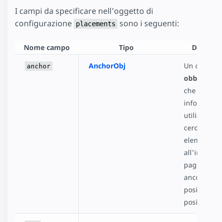
I campi da specificare nell'oggetto di
configurazione
sono i seguenti:
placements
Nome campo
Tipo
Descrizi
AnchorObj
Un campo
anchor
obbligator
che fornisc
informazio
utilizzate p
cercare gli
elementi
all'interno 
pagina a cu
ancorata la
posizione d
posizionam