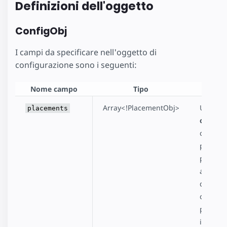
Definizioni dell'oggetto
ConfigObj
I campi da specificare nell'oggetto di
configurazione sono i seguenti:
Nome campo
Tipo
Descr
Array<!PlacementObj>
Un cam
placements
obbliga
che indi
posizio
potenzia
all'inte
della pa
cui gli 
possono
inseriti.