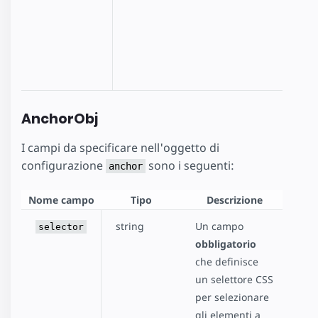
(ossi
quals
attri
dei d
AnchorObj
I campi da specificare nell'oggetto di
configurazione
sono i seguenti:
anchor
Nome campo
Tipo
Descrizione
string
Un campo
selector
obbligatorio
che definisce
un selettore CSS
per selezionare
gli elementi a