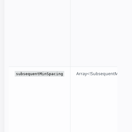
Array<!SubsequentMinSpac
subsequentMinSpacing