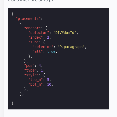
{
"placements"
:
[
{
"anchor"
:
{
"selector"
:
"DIV#domId"
,
"index"
:
2
,
"sub"
:
{
"selector"
:
"P.paragraph"
,
"all"
:
true
,
},
},
"pos"
:
4
,
"type"
:
1
,
"style"
:
{
"top_m"
:
5
,
"bot_m"
:
10
,
},
},
]
}