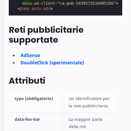
data-ad-client
=
"ca-pub-5439573510495356"
>
</
amp-auto-ads
>
Reti pubblicitarie
supportate
AdSense
DoubleClick (sperimentale)
Attributi
type (obbligatorio)
Un identificatore per
la rete pubblicitaria.
data-foo-bar
La maggior parte
delle reti