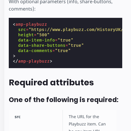
With optional parameters (info, share-buttons,
comments):
<
amp-playbuzz
src
=
"https://www.playbuzz.com/HistoryUK/10
height
=
"500"
data-item-info
=
"true"
data-share-buttons
=
"true"
data-comments
=
"true"
>
</
amp-playbuzz
>
Required attributes
One of the following is required:
src
The URL for the
Playbuzz item. Can