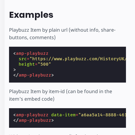
Examples
Playbuzz Item by plain url (without info, share-
buttons, comments)
<
amp-playbuzz
src
=
"https://www.playbuzz.com/HistoryUK/10
height
=
"500"
>
</
amp-playbuzz
>
Playbuzz Item by item-id (can be found in the
item's embed code)
<
amp-playbuzz
data-item
=
"a6aa5a14-8888-4618-
</
amp-playbuzz
>