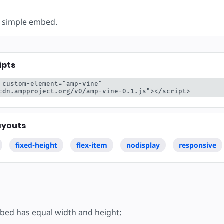
are
e simple embed.
ipts
 custom-element="amp-vine" 
cdn.ampproject.org/v0/amp-vine-0.1.js"></script>
ayouts
fixed-height
flex-item
nodisplay
responsive
e
bed has equal width and height: