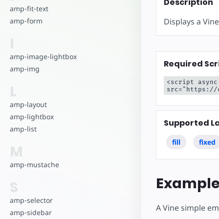
Inizia a cre
Description
amp-fit-text
Displays a Vin
amp-form
I
amp-image-lightbox
Required Scr
amp-img
<script async
L
src="https://
amp-layout
amp-lightbox
Supported L
amp-list
fill
fixed
M
amp-mustache
Exampl
S
amp-selector
A Vine simple em
amp-sidebar