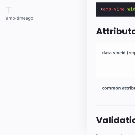
T
<
amp-vine
wi
amp-timeago
Attribut
data-vineid (re
common attrib
Validati