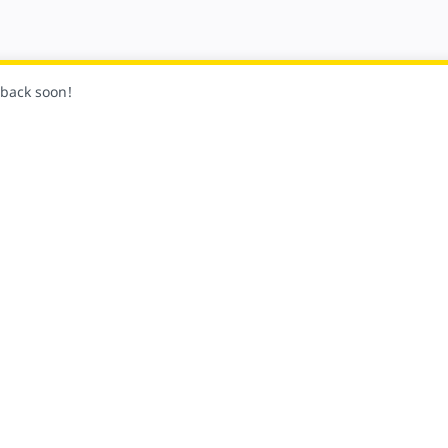
k back soon!
Seg
i
Community
bito
Partner di piattaforma e fo