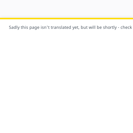
Sadly this page isn't translated yet, but will be shortly - chec
Naturalmente, questo sito è stato realizzato con AMP!
Panoramica
Document
Framework AMP
Inizia su