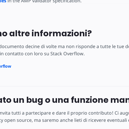
les
in the AMP validator specification.
no altre informazioni?
 documento decine di volte ma non risponde a tutte le tue 
in contatto con loro su Stack Overflow.
erflow
ato un bug o una funzione ma
nvita tutti a partecipare e dare il proprio contributo! Ci 
 open source, ma saremo anche lieti di ricevere eventuali c