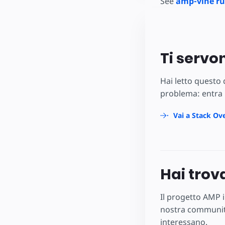
See
amp-vine ru
Ti servo
Hai letto questo
problema: entra 
Vai a Stack Ov
Hai trov
Il progetto AMP i
nostra community
interessano.