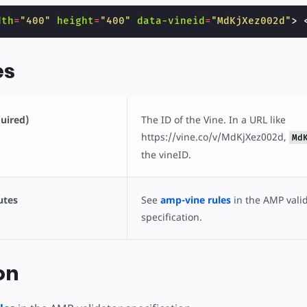
dth
=
"400"
height
=
"400"
data-vineid
=
"MdKjXez002d"
>
es
quired)
The ID of the Vine. In a URL like
https://vine.co/v/MdKjXez002d,
Md
the vineID.
utes
See
amp-vine rules
in the AMP vali
specification.
on