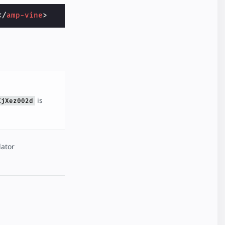
</
amp-vine
>
is
KjXez002d
dator