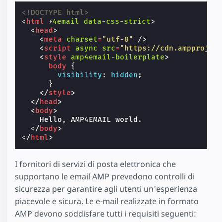
<!DOCTYPE html>
<
html
⚡
4email
data-css-strict
>
<
head
>
<
meta
charset
=
"utf-8"
/>
<
script
async
src
=
"https://cdn.ampprojec
<
style
amp4email-boilerplate
>
body
{
visibility
:
hidden
;
}
</
style
>
</
head
>
<
body
>
    Hello, AMP4EMAIL world.

</
body
>
</
html
>
I fornitori di servizi di posta elettronica che
supportano le email AMP prevedono controlli di
sicurezza per garantire agli utenti un'esperienza
piacevole e sicura. Le e-mail realizzate in formato
AMP devono soddisfare tutti i requisiti seguenti: