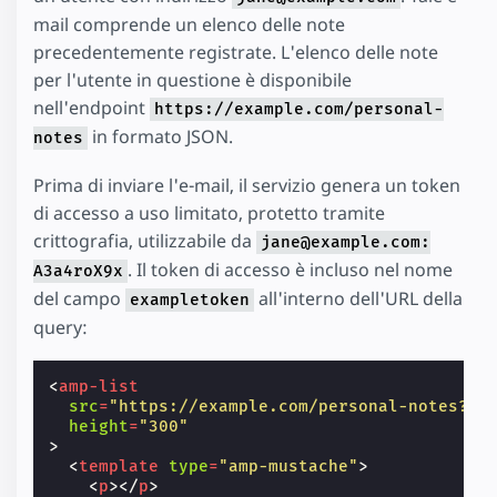
mail comprende un elenco delle note
precedentemente registrate. L'elenco delle note
per l'utente in questione è disponibile
nell'endpoint
https://example.com/personal-
in formato JSON.
notes
Prima di inviare l'e-mail, il servizio genera un token
di accesso a uso limitato, protetto tramite
crittografia, utilizzabile da
jane@example.com:
. Il token di accesso è incluso nel nome
A3a4roX9x
del campo
all'interno dell'URL della
exampletoken
query:
<
amp-list
src
=
"https://example.com/personal-notes?ex
height
=
"300"
>
<
template
type
=
"amp-mustache"
>
<
p
>
</
p
>