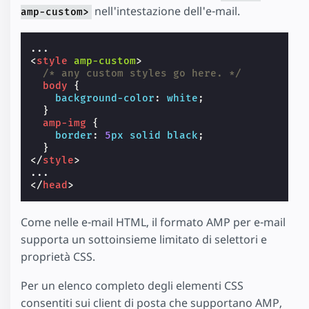
nell'intestazione dell'e-mail.
amp-custom>
<
style
amp-custom
>
/* any custom styles go here. */
body
{
background-color
:
white
;
}
amp-img
{
border
:
5
px
solid
black
;
}
</
style
>
</
head
>
Come nelle e-mail HTML, il formato AMP per e-mail
supporta un sottoinsieme limitato di selettori e
proprietà CSS.
Per un elenco completo degli elementi CSS
consentiti sui client di posta che supportano AMP,