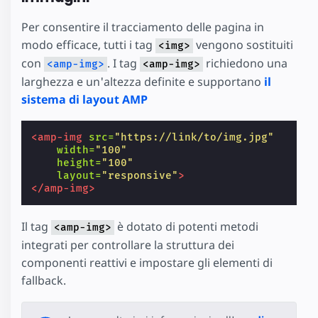
Per consentire il tracciamento delle pagina in
modo efficace, tutti i tag
vengono sostituiti
<img>
con
. I tag
richiedono una
<amp-img>
<amp-img>
larghezza e un'altezza definite e supportano
il
sistema di layout AMP
<amp-img
src=
"https://link/to/img.jpg"
width=
"100"
height=
"100"
layout=
"responsive"
>
</amp-img>
Il tag
è dotato di potenti metodi
<amp-img>
integrati per controllare la struttura dei
componenti reattivi e impostare gli elementi di
fallback.