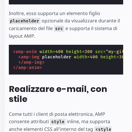
Inoltre, esso supporta un elemento figlio
opzionale da visualizzare durante il
placeholder
caricamento del file
e supporta il sistema di
src
layout AMP.
<amp-anim
width=
400
height=
300
src=
"my-gif.g
<amp-img
placeholder
width=
400
height=
300
</amp-img>
</amp-anim>
Realizzare e-mail, con
stile
Come tutti i client di posta elettronica, AMP
consente attributi
inline, ma supporta
style
anche elementi CSS all'interno del tag
<style