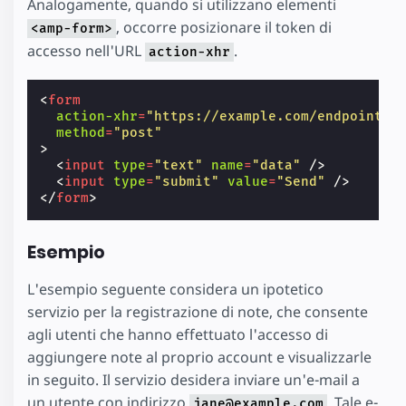
Analogamente, quando si utilizzano elementi
, occorre posizionare il token di
<amp-form>
accesso nell'URL
.
action-xhr
<
form
action-xhr
=
"https://example.com/endpoint?t
method
=
"post"
>
<
input
type
=
"text"
name
=
"data"
/>
<
input
type
=
"submit"
value
=
"Send"
/>
</
form
>
Esempio
L'esempio seguente considera un ipotetico
servizio per la registrazione di note, che consente
agli utenti che hanno effettuato l'accesso di
aggiungere note al proprio account e visualizzarle
in seguito. Il servizio desidera inviare un'e-mail a
un utente con indirizzo
. Tale e-
jane@example.com