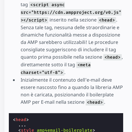
tag
<script async
src="https://cdn.ampproject.org/v0.js"
inserito nella sezione
.
></script>
<head>
Senza tale tag, nessuna delle straordinarie e
dinamiche funzionalità messe a disposizione
da AMP sarebbero utilizzabili! Le procedure
consigliate suggeriscono di includere il tag
quanto prima possibile nella sezione
,
<head>
direttamente sotto il tag
<meta
.
charset="utf-8">
Inizialmente il contenuto dell'e-mail deve
essere nascosto fino a quando la libreria AMP
non è caricata, posizionando il boilerplate
AMP per E-mail nella sezione
.
<head>
<
head
>
  ...

<
style
amp4email-boilerplate
>