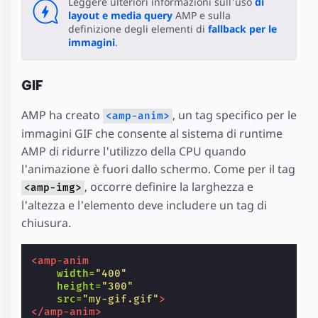
Leggere ulteriori informazioni sull'uso
di
layout e media query
AMP e sulla
definizione degli elementi di
fallback per le
immagini
.
GIF
AMP ha creato
, un tag specifico per le
<amp-anim>
immagini GIF che consente al sistema di runtime
AMP di ridurre l'utilizzo della CPU quando
l'animazione è fuori dallo schermo. Come per il tag
, occorre definire la larghezza e
<amp-img>
l'altezza e l'elemento deve includere un tag di
chiusura.
<amp-anim
width=
"400"
height=
"300"
src=
"my-gif.gif"
>
</amp-anim>