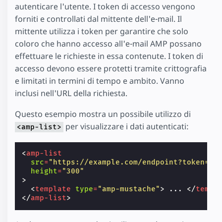
autenticare l'utente. I token di accesso vengono
forniti e controllati dal mittente dell'e-mail. Il
mittente utilizza i token per garantire che solo
coloro che hanno accesso all'e-mail AMP possano
effettuare le richieste in essa contenute. I token di
accesso devono essere protetti tramite crittografia
e limitati in termini di tempo e ambito. Vanno
inclusi nell'URL della richiesta.
Questo esempio mostra un possibile utilizzo di
per visualizzare i dati autenticati:
<amp-list>
<
amp-list
src
=
"https://example.com/endpoint?token=RE
height
=
"300"
>
<
template
type
=
"amp-mustache"
>
 ... 
</
templ
</
amp-list
>