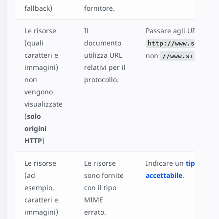
fallback)
fornitore.
Le risorse
Il
Passare agli URL assol
(quali
documento
http://www.site.co
caratteri e
utilizza URL
non
//www.site.com
immagini)
relativi per il
non
protocollo.
vengono
visualizzate
(
solo
origini
HTTP
)
Le risorse
Le risorse
Indicare un
tipo MIM
(ad
sono fornite
accettabile
.
esempio,
con il tipo
caratteri e
MIME
immagini)
errato.