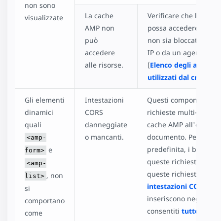
non sono
La cache
Verificare che la cac
visualizzate
AMP non
possa accedere alle ri
può
non sia bloccata da un
accedere
IP o da un agente uten
alle risorse.
(
Elenco degli agenti 
utilizzati dal crawler
Gli elementi
Intestazioni
Questi componenti ef
dinamici
CORS
richieste multi-origine
quali
danneggiate
cache AMP all'origine
o mancanti.
documento. Per impos
<amp-
predefinita, i browser
e
form>
queste richieste. Per 
<amp-
queste richieste, reali
, non
list>
intestazioni CORS
che
si
inseriscono negli elen
comportano
consentiti
tutte le ca
come