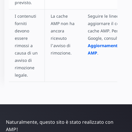
previsto.
I contenuti
La cache
Seguire le linee guida
forniti
AMP non ha
aggiornare il contenut
devono
ancora
cache AMP. Per la ca
essere
ricevuto
Google, consultare
rimossi a
l'avviso di
Aggiornamento di co
causa di un
rimozione.
AMP
.
avviso di
rimozione
legale.
Naturalmente, questo sito è stato realizzato con
AMP!