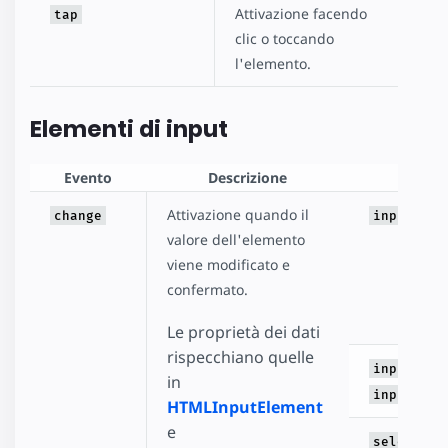
Attivazione facendo
tap
clic o toccando
l'elemento.
Elementi di input
Evento
Descrizione
El
Attivazione quando il
change
input
valore dell'elemento
viene modificato e
confermato.
Le proprietà dei dati
rispecchiano quelle
input[typ
in
input[typ
HTMLInputElement
e
select