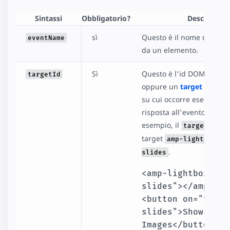
Sintassi
Obbligatorio?
Descrizione
sì
Questo è il nome dell'ev
eventName
da un elemento.
Sì
Questo è l'id DOM dell'e
targetId
oppure un
target special
su cui occorre eseguire u
risposta all'evento. Nel 
esempio, il
è l
targetId
target
,
amp-lightbox
p
.
slides
<amp-lightbox id=
slides"></amp-lig
<button on="tap:p
slides">Show 
Images</button>