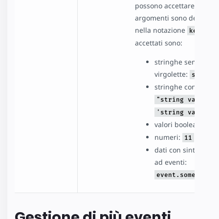
possono accettare argome
argomenti sono definiti t
nella notazione
key=val
accettati sono:
stringhe semplici 
virgolette:
simple-
stringhe con virgole
o
"string value"
'string value'
valori booleani:
tr
numeri:
o
11
1.1
dati con sintassi pun
ad eventi:
event.someDataVa
Gestione di più eventi