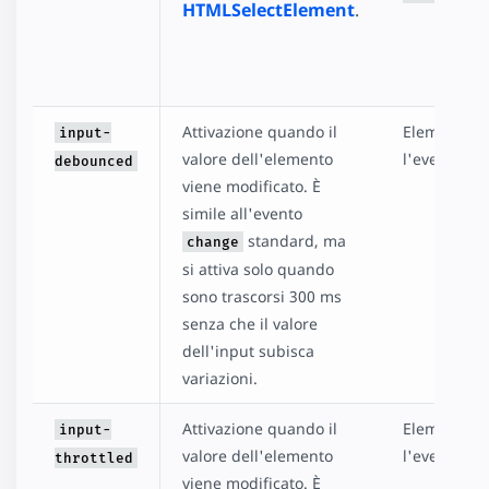
HTMLSelectElement
.
Attivazione quando il
Elementi ch
input-
valore dell'elemento
l'evento
in
debounced
viene modificato. È
simile all'evento
standard, ma
change
si attiva solo quando
sono trascorsi 300 ms
senza che il valore
dell'input subisca
variazioni.
Attivazione quando il
Elementi ch
input-
valore dell'elemento
l'evento
in
throttled
viene modificato. È