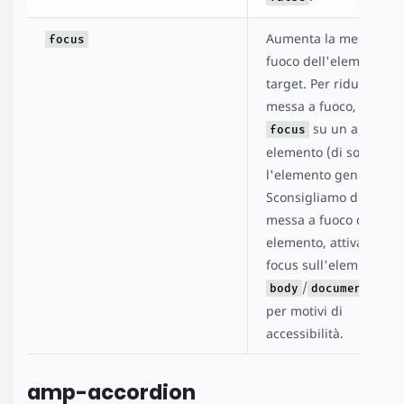
Aumenta la messa a
focus
fuoco dell'elemento
target. Per ridurre la
messa a fuoco, attivare
su un altro
focus
elemento (di solito
l'elemento genitore).
Sconsigliamo di ridurr
messa a fuoco di un
elemento, attivando il
focus sull'elemento
/
body
documentElem
per motivi di
accessibilità.
amp-accordion