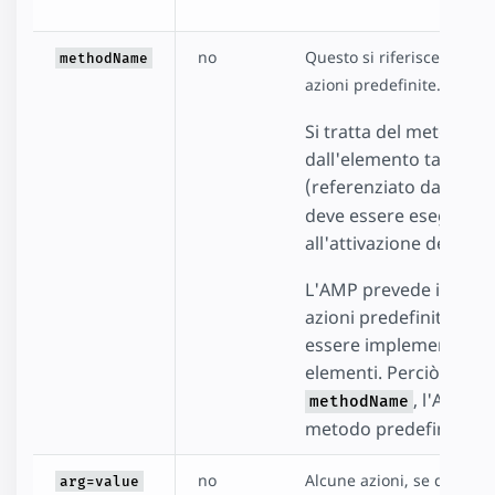
no
Questo si riferisce ad el
methodName
azioni predefinite.
Si tratta del metodo e
dall'elemento target
(referenziato da
targ
deve essere eseguito
all'attivazione dell'eve
L'AMP prevede il conce
azioni predefinite che
essere implementate d
elementi. Perciò omet
, l'AMP es
methodName
metodo predefinito.
no
Alcune azioni, se docume
arg=value