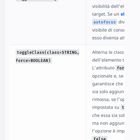
visibilità dell'elemento
target. Se un
element
diventa
autofocus
visibile di conseguenz
esso diventa attivo.
Alterna le classi
toggleClass(class=STRING,
dell'elemento target.
force=BOOLEAN)
L'attributo
è
force
opzionale e, se definit
garantisce che la clas
sia solo aggiunta ma 
rimossa, se l'opzione 
impostata su
, e
true
che essa sia solo rimo
ma non aggiunta, se
l'opzione è impostata 
.
false