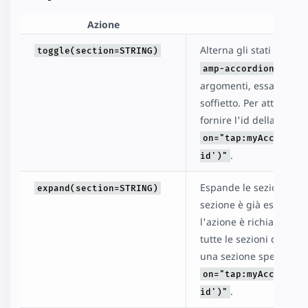
Azione
D
Alterna gli stati
toggle(section=STRING)
expan
. Quan
amp-accordion
argomenti, essa alterna
soffietto. Per attivare 
fornire l'id della sezion
on="tap:myAccordion
.
id')"
Espande le sezioni del 
expand(section=STRING)
sezione è già espansa
l'azione è richiamata 
tutte le sezioni del pann
una sezione specifica oc
on="tap:myAccordion
.
id')"