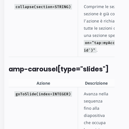
Comprime le sezioni del
collapse(section=STRING)
sezione è già compres
l'azione è richiamata 
tutte le sezioni del pann
una sezione specifica oc
on="tap:myAccordion
.
id')"
amp-carousel[type="slides"]
Azione
Descrizione
Avanza nella
goToSlide(index=INTEGER)
sequenza
fino alla
diapositiva
che occupa