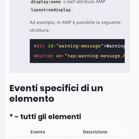
o dall'attributo AMP
display:none
.
layout=nodisplay
Ad esempio, in AMP è possibile la seguente
struttura:
<
div
id
=
"warning-message"
>
Warning...
<
<
button
on
=
"tap:warning-message.hide"
Eventi specifici di un
elemento
* - tutti gli elementi
Evento
Descrizione