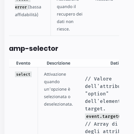
quando il
(bassa
error
recupero dei
affidabilità)
dati non
riesce.
amp-selector
Evento
Descrizione
Dati
Attivazione
select
// Valore 
quando
dell'attributo 
un'opzione è
"option" 
selezionata o
dell'elemento 
deselezionata.
target. 
event.targetOptio
// Array di valor
degli attributi 