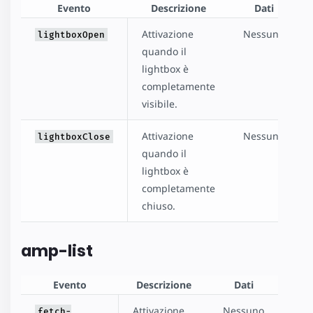
Evento
Descrizione
Dati
Attivazione
Nessuno
lightboxOpen
quando il
lightbox è
completamente
visibile.
Attivazione
Nessuno
lightboxClose
quando il
lightbox è
completamente
chiuso.
amp-list
Evento
Descrizione
Dati
Attivazione
Nessuno
fetch-