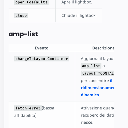
Apre il lightbox.
open (default)
Chiude il lightbox.
close
amp-list
Evento
Descrizione
Aggiorna il layout di
changeToLayoutContainer
a
amp-list
layout="CONTAINTER"
per consentire
il
ridimensionamento
dinamico
.
(bassa
Attivazione quando il
fetch-error
recupero dei dati non
affidabilità)
riesce.