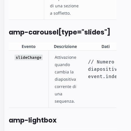
di una sezione
a soffietto.
amp-carousel[type="slides"]
Evento
Descrizione
Dati
Attivazione
slideChange
// Numero 
quando
diapositiva.
cambia la
event.index
diapositiva
corrente di
una
sequenza.
amp-lightbox