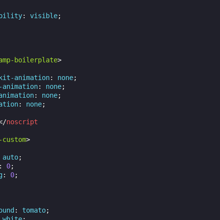
bility
:
visible
;
amp-boilerplate
>
kit-
animation
:
none
;
-
animation
:
none
;
animation
:
none
;
ation
:
none
;
</
noscript
-custom
>
auto
;
:
0
;
g
:
0
;
ound
:
tomato
;
white
;