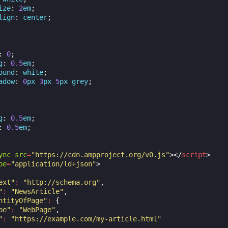
ize
:
2
em
;
lign
:
center
;
:
0
;
g
:
0.5
em
;
ound
:
white
;
adow
:
0
px
3
px
5
px
grey
;
g
:
0.5
em
;
:
0.5
em
;
ync
src
=
"https://cdn.ampproject.org/v0.js"
></
script
>
pe
=
"application/ld+json"
>
ext"
:
"http://schema.org"
,
"
:
"NewsArticle"
,
ntityOfPage"
:
{
pe"
:
"WebPage"
,
"
:
"https://example.com/my-article.html"