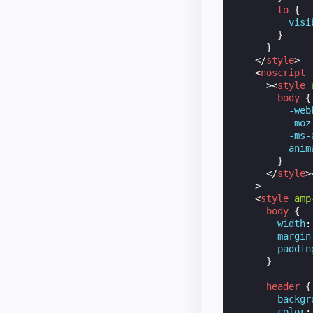
to
{
visi
}
}
</
style
>
<
noscript
><
style
body
{
-web
-moz
-ms-
anim
}
</
style
>
>
<
style
amp
body
{
width
:
margin
paddin
}
header
{
backgr
color
: