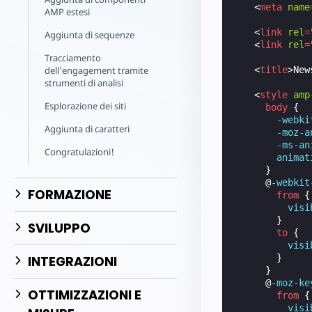
Inizia a cre
<
meta
name
AMP estesi
<
link
rel
=
Aggiunta di sequenze
<
link
rel
=
Tracciamento
<
title
>
New
dell'engagement tramite
strumenti di analisi
<
style
amp
Esplorazione dei siti
body
{
-webki
Aggiunta di caratteri
-moz-
a
-ms-
an
Congratulazioni!
animat
}
@
-webkit
FORMAZIONE
from
{
visi
}
SVILUPPO
to
{
visi
}
INTEGRAZIONI
}
@
-moz-ke
OTTIMIZZAZIONI E
from
{
visi