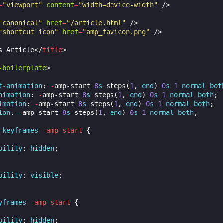
are
=
"viewport"
content
=
"width=device-width"
/>
"canonical"
href
=
"/article.html"
/>
"shortcut icon"
href
=
"amp_favicon.png"
/>
s Article
</
title
>
-boilerplate
>
t-
animation
:
-
amp-start
8
s
steps
(
1
,
end
)
0
s
1
normal
bot
nimation
:
-
amp-start
8
s
steps
(
1
,
end
)
0
s
1
normal
both
;
imation
:
-
amp-start
8
s
steps
(
1
,
end
)
0
s
1
normal
both
;
ion
:
-
amp-start
8
s
steps
(
1
,
end
)
0
s
1
normal
both
;
-keyframes
-amp-start
{
bility
:
hidden
;
bility
:
visible
;
yframes
-amp-start
{
bility
:
hidden
;