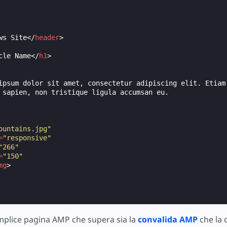
ws Site
</
header
>
cle Name
</
h1
>
ipsum dolor sit amet, consectetur adipiscing elit. Etiam 
 sapien, non tristique ligula accumsan eu.

ountains.jpg"
=
"responsive"
"266"
=
"150"
mg
>
plice pagina AMP che supera sia la
convalida AMP
che la 