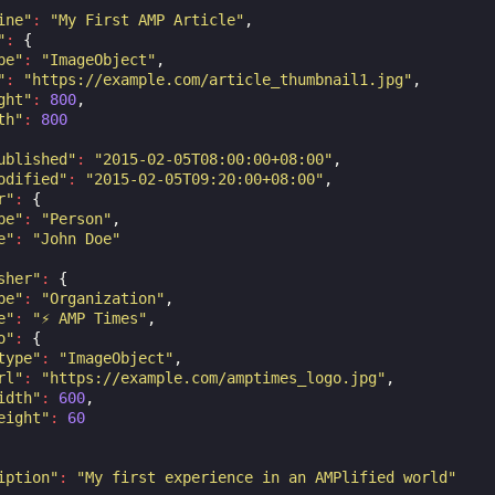
ine"
:
"My First AMP Article"
,
"
:
{
pe"
:
"ImageObject"
,
"
:
"https://example.com/article_thumbnail1.jpg"
,
ght"
:
800
,
th"
:
800
ublished"
:
"2015-02-05T08:00:00+08:00"
,
odified"
:
"2015-02-05T09:20:00+08:00"
,
r"
:
{
pe"
:
"Person"
,
e"
:
"John Doe"
sher"
:
{
pe"
:
"Organization"
,
e"
:
"⚡ AMP Times"
,
o"
:
{
type"
:
"ImageObject"
,
rl"
:
"https://example.com/amptimes_logo.jpg"
,
idth"
:
600
,
eight"
:
60
iption"
:
"My first experience in an AMPlified world"