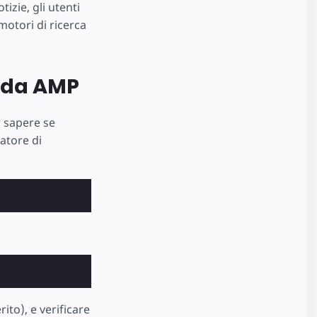
izie, gli utenti
motori di ricerca
lida AMP
 sapere se
atore di
to), e verificare