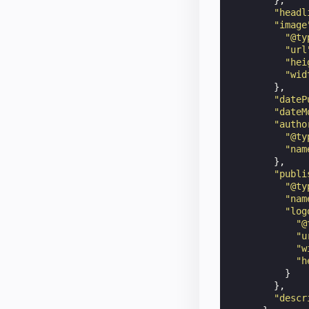
"headl
"image
"@ty
"url
"hei
"wid
},
"dateP
"dateM
"autho
"@ty
"nam
},
"publi
"@ty
"nam
"log
"@
"u
"w
"h
}
},
"descr