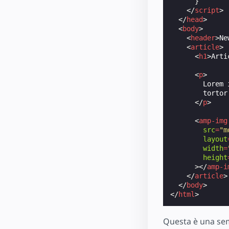
}
</
script
>
</
head
>
<
body
>
<
header
>
Ne
<
article
>
<
h1
>
Arti
<
p
>
        Lorem 
        tortor
</
p
>
<
amp-img
src
=
"m
layout
width
=
height
></
amp-i
</
article
>
</
body
>
</
html
>
Questa è una sem