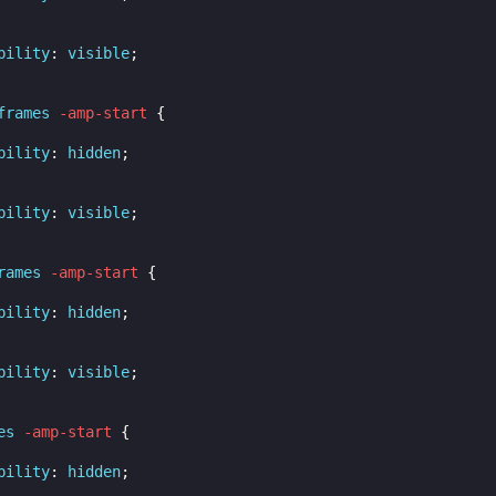
bility
:
visible
;
frames
-amp-start
{
bility
:
hidden
;
bility
:
visible
;
rames
-amp-start
{
bility
:
hidden
;
bility
:
visible
;
es
-amp-start
{
bility
:
hidden
;