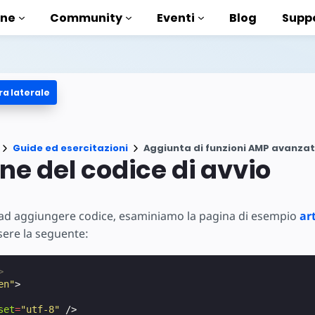
one
Community
Eventi
Blog
Supp
ra laterale
 esercitazioni
ito con AMP
enti
Guide ed esercitazioni
Aggiunta di funzioni AMP avanza
a AMP completa
ne del codice di avvio
ntroduction to AMP
e ad aggiungere codice, esaminiamo la pagina di esempio
ar
sare AMP con dei corsi
ere la seguente:
>
uso
en"
>
ti
set
=
"utf-8"
/>