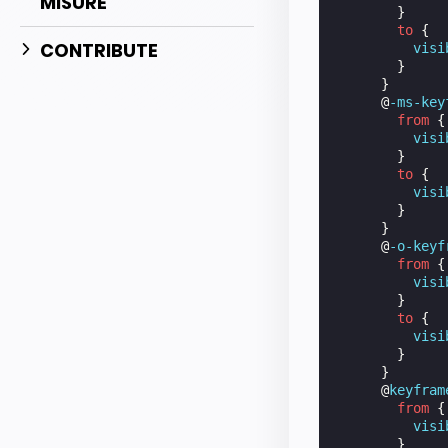
MISURE
}
to
{
CONTRIBUTE
visi
}
}
@
-ms-key
from
{
visi
}
to
{
visi
}
}
@
-o-keyf
from
{
visi
}
to
{
visi
}
}
@
keyfram
from
{
visi
}