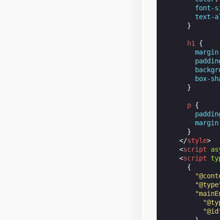
font-s
text-a
}
h1
{
margin
paddin
backgr
box-sh
}
p
{
paddin
margin
}
</
style
>
<
script
as
<
script
ty
{
"@cont
"@type
"mainE
"@ty
"@id
},