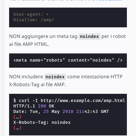
User-agent: *
Disallow: /amp/                            <
NON aggiungere un meta tag
per i robot
noindex
ai file AMP HTML.
<meta name="robots" content="noindex" />   <
NON includere
come intestazione HTTP
noindex
X-Robots-Tag ai file AMP.
$ curl -I http://www.example.com/amp.html

HTTP/1.1 
200
 OK

Date: Tue, 
25
 May 
2010
21
(
…
)
X-Robots-Tag: noindex                      <
(
…
)