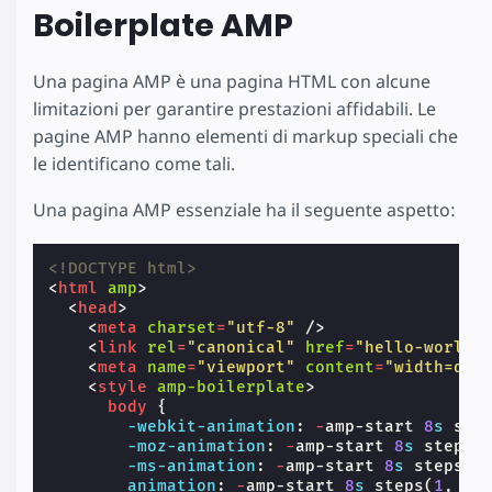
Boilerplate AMP
Una pagina AMP è una pagina HTML con alcune
limitazioni per garantire prestazioni affidabili. Le
pagine AMP hanno elementi di markup speciali che
le identificano come tali.
Una pagina AMP essenziale ha il seguente aspetto:
<!DOCTYPE html>
<
html
amp
>
<
head
>
<
meta
charset
=
"utf-8"
/>
<
link
rel
=
"canonical"
href
=
"hello-world.
<
meta
name
=
"viewport"
content
=
"width=dev
<
style
amp-boilerplate
>
body
{
-webkit-
animation
:
-
amp-start
8
s
ste
-moz-
animation
:
-
amp-start
8
s
steps
(
-ms-
animation
:
-
amp-start
8
s
steps
(
1
animation
:
-
amp-start
8
s
steps
(
1
,
en