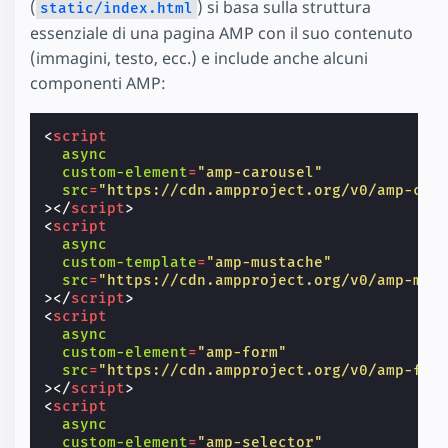
(
) si basa sulla struttura
static/index.html
essenziale di una pagina AMP con il suo contenuto
(immagini, testo, ecc.) e include anche alcuni
componenti AMP:
<
script
async
custom-element
=
"amp-carousel"
src
=
"https://cdn.ampproject.org/v0/amp-car
></
script
>
<
script
async
custom-template
=
"amp-mustache"
src
=
"https://cdn.ampproject.org/v0/amp-mus
></
script
>
<
script
async
custom-element
=
"amp-form"
src
=
"https://cdn.ampproject.org/v0/amp-for
></
script
>
<
script
async
custom-element
=
"amp-selector"