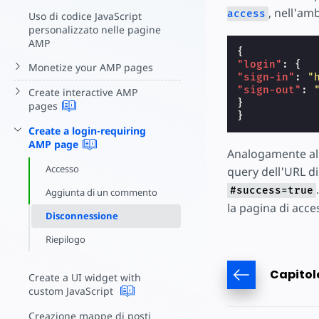
Inizia a cre
, nell'am
access
Uso di codice JavaScript
personalizzato nelle pagine
AMP
{
"login"
:
{
Monetize your AMP pages
"sign-in"
:
"
"sign-out"
:
Create interactive AMP
}
pages
}
Create a login-requiring
AMP
page
Analogamente all
Accesso
query dell'URL d
#success=true
Aggiunta di un commento
la pagina di acc
Disconnessione
Riepilogo
Capitol
Create a UI widget with
custom JavaScript
Creazione mappe di posti