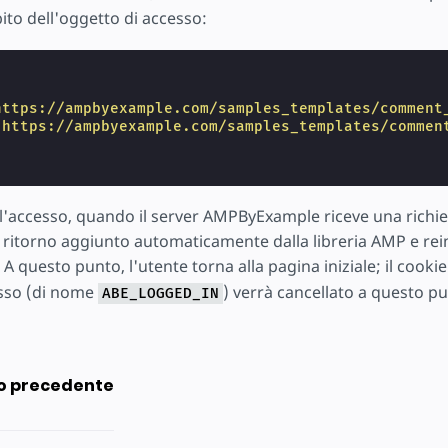
are
bito dell'oggetto di accesso:
https://ampbyexample.com/samples_templates/comment
"https://ampbyexample.com/samples_templates/commen
'accesso, quando il server AMPByExample riceve una richiest
i ritorno aggiunto automaticamente dalla libreria AMP e rei
. A questo punto, l'utente torna alla pagina iniziale; il c
esso (di nome
) verrà cancellato a questo pu
ABE_LOGGED_IN
o precedente