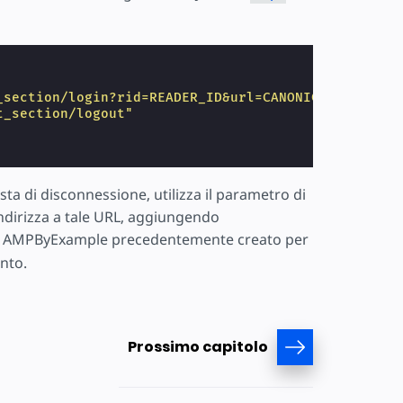
_section/login?rid=READER_ID&url=CANONICAL_URL"
,
t_section/logout"
a di disconnessione, utilizza il parametro di
ndirizza a tale URL, aggiungendo
ookie AMPByExample precedentemente creato per
nto.
Prossimo capitolo