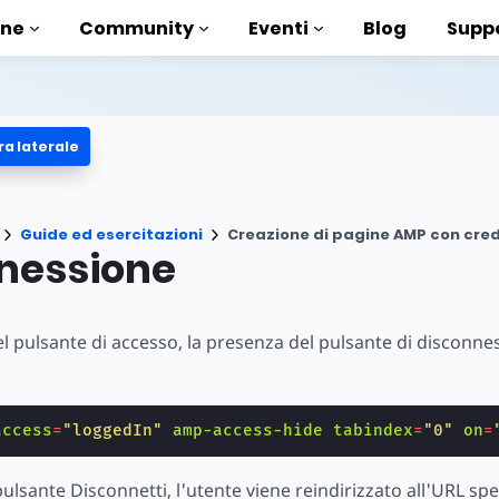
one
Community
Eventi
Blog
Supp
ra laterale
 esercitazioni
ito con AMP
enti
Guide ed esercitazioni
Creazione di pagine AMP con cred
a AMP completa
nessione
ntroduction to AMP
l pulsante di accesso, la presenza del pulsante di disconn
sare AMP con dei corsi
access
=
"loggedIn"
amp-access-hide
tabindex
=
"0"
on
=
uso
ti
pulsante Disconnetti, l'utente viene reindirizzato all'URL sp