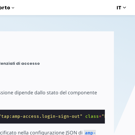
IT
orto
enziali di accesso
essione dipende dallo stato del componente
"tap:amp-access.login-sign-out"
class
=
"button-prim
ecificato nella configurazione JSON di
amp-