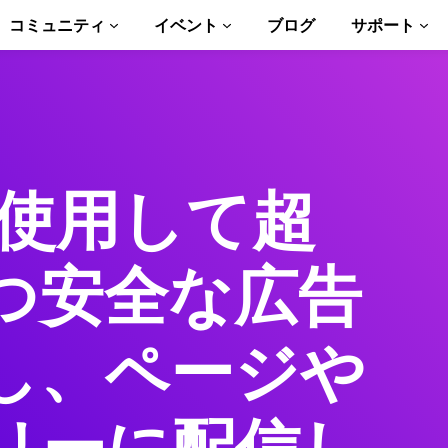
コミュニティ
イベント
ブログ
サポート
ュートリアル
い始める
を使用して超
ント
ブラリ一式
つ安全な広告
troduction to AMP
P 学習コース
し、ページや
ト
ます
ましょう