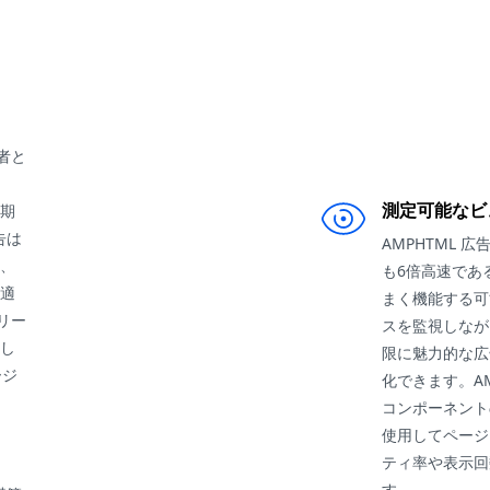
者と
測定可能なビ
期
告は
AMPHTML 
、
も6倍高速であ
適
まく機能する可
リー
スを監視しなが
し
限に魅力的な広
ージ
化できます。AM
コンポーネントの「d
使用してページ
ティ率や表示回
す。