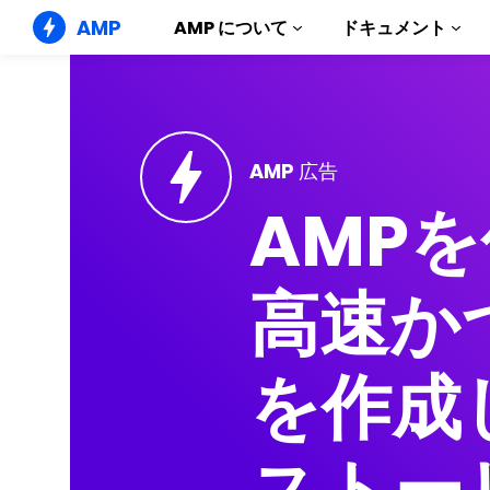
!
AMP
AMP について
ドキュメント
AMP ウェブサイト
完璧なウェブ体験をもたらします
ガイドとチ
Web Stories
AMP 広告
AMP を使
誰もが気軽に楽しめるストーリー
AMP
コンポーネ
AMP 広告
AMP ライ
超高速なウェブ広告
実例
AMP メール
高速か
Hands-on in
次世代型メール
コース
無料の AM
を作成
テンプレー
すぐに使え
ツール
構築を始め