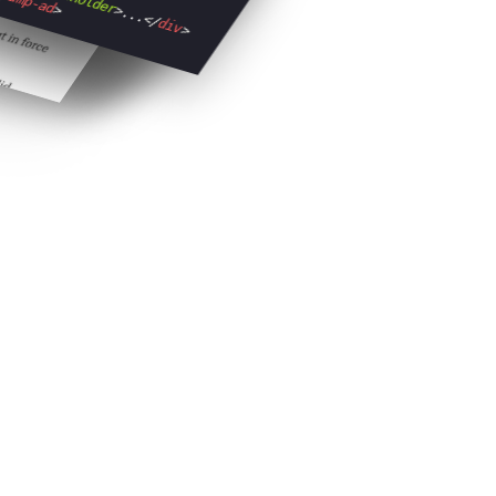
amp-ad
>
>
...
</
div
>