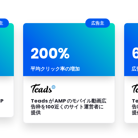
主
広告主
200%
平均クリック率の増加
広
MP
Teads が AMP のモバイル動画広
T
告枠を100近くのサイト運営者に
告
提供
提