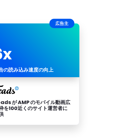
広告主
6x
告の読み込み速度の向上
eads が AMP のモバイル動画広
枠を100近くのサイト運営者に
供