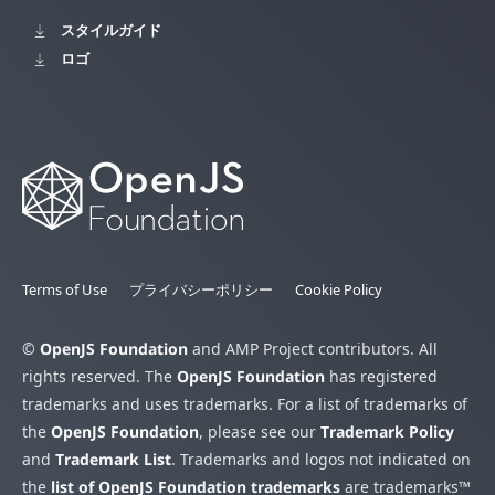
スタイルガイド
ロゴ
Terms of Use
プライバシーポリシー
Cookie Policy
©
OpenJS Foundation
and AMP Project contributors. All
rights reserved. The
OpenJS Foundation
has registered
trademarks and uses trademarks. For a list of trademarks of
the
OpenJS Foundation
, please see our
Trademark Policy
and
Trademark List
. Trademarks and logos not indicated on
the
list of OpenJS Foundation trademarks
are trademarks™