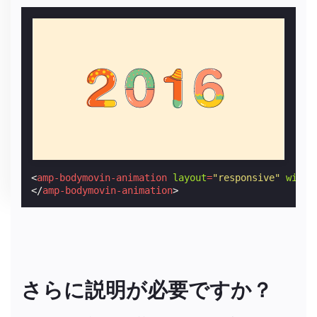
<
amp-bodymovin-animation
layout
=
"responsive"
width
</
amp-bodymovin-animation
>
さらに説明が必要ですか？