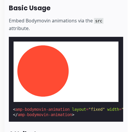
Basic Usage
Embed Bodymovin animations via the
src
attribute.
<
amp-bodymovin-animation
layout
=
"fixed"
width
=
"200
</
amp-bodymovin-animation
>