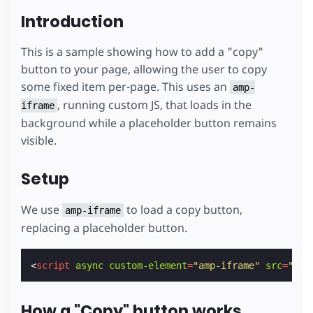
Introduction
This is a sample showing how to add a "copy"
button to your page, allowing the user to copy
some fixed item per-page. This uses an
amp-
, running custom JS, that loads in the
iframe
background while a placeholder button remains
visible.
Setup
We use
to load a copy button,
amp-iframe
replacing a placeholder button.
<
script
async
custom-element
=
"amp-iframe"
src
=
"htt
How a "Copy" button works