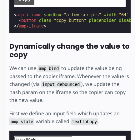
<
amp-iframe
sandbox
=
"allow-scripts"
width
=
"64"
hei
<
button
class
=
"copy-button"
placeholder
disabled
</
amp-iframe
>
Dynamically change the value to
copy
We can use
to update the value being
amp-bind
passed to the copier iframe. Whenever the value is
changed (via
), we update the
input-debounced
hash param on the iframe so the copier can copy
the new value.
First we define an input field which updates an
variable called
.
amp-state
textToCopy