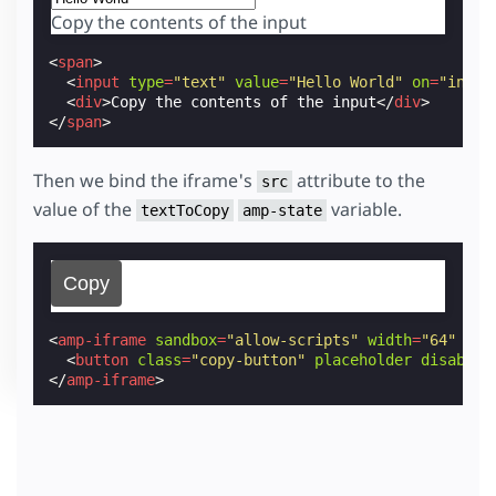
Copy the contents of the input
<
span
>
<
input
type
=
"text"
value
=
"Hello World"
on
=
"input
<
div
>
Copy the contents of the input
</
div
>
</
span
>
Then we bind the iframe's
attribute to the
src
value of the
variable.
textToCopy
amp-state
<
amp-iframe
sandbox
=
"allow-scripts"
width
=
"64"
hei
<
button
class
=
"copy-button"
placeholder
disabled
</
amp-iframe
>