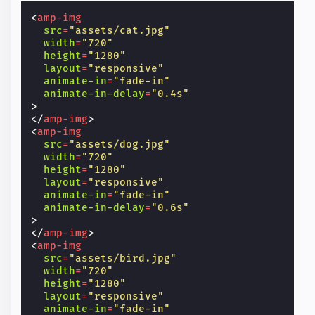
<
amp-img
src
=
"assets/cat.jpg"
width
=
"720"
height
=
"1280"
layout
=
"responsive"
animate-in
=
"fade-in"
animate-in-delay
=
"0.4s"
>
</
amp-img
>
<
amp-img
src
=
"assets/dog.jpg"
width
=
"720"
height
=
"1280"
layout
=
"responsive"
animate-in
=
"fade-in"
animate-in-delay
=
"0.6s"
>
</
amp-img
>
<
amp-img
src
=
"assets/bird.jpg"
width
=
"720"
height
=
"1280"
layout
=
"responsive"
animate-in
=
"fade-in"