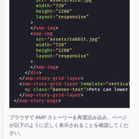
src
=
"assets/bird.jpg"
width
=
"720"
height
=
"1280"
layout
=
"responsive"
>
</
amp-img
>
<
amp-img
src
=
"assets/rabbit.jpg"
width
=
"720"
height
=
"1280"
layout
=
"responsive"
>
</
amp-img
>
</
div
>
</
amp-story-grid-layer
>
<
amp-story-grid-layer
template
=
"vertical"
<
p
class
=
"banner-text"
>
Pets can lower yo
</
amp-story-grid-layer
>
</
amp-story-page
>
ブラウザで AMP ストーリーを再度読み込み、ページ
が以下のように正しく表示されることを確認してくだ
さい。