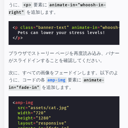
うに、
要素に
<p>
animate-in="whoosh-in-
を追加します。
right"
<
p
class
=
"banner-text"
animate-in
=
"whoosh-in
</
p
>
ブラウザでストーリー ページを再度読み込み、バナー
がスライドインすることを確認してください。
次に、すべての画像をフェードインします。以下のよ
うに、コードの各
要素に
amp-img
animate-
を追加します。
in="fade-in"
<
amp-img
src
=
"assets/cat.jpg"
width
=
"720"
height
=
"1280"
layout
=
"responsive"