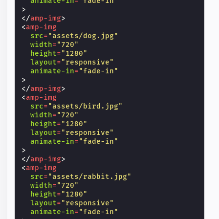
animate-in
=
"fade-in"
>
</
amp-img
>
<
amp-img
src
=
"assets/dog.jpg"
width
=
"720"
height
=
"1280"
layout
=
"responsive"
animate-in
=
"fade-in"
>
</
amp-img
>
<
amp-img
src
=
"assets/bird.jpg"
width
=
"720"
height
=
"1280"
layout
=
"responsive"
animate-in
=
"fade-in"
>
</
amp-img
>
<
amp-img
src
=
"assets/rabbit.jpg"
width
=
"720"
height
=
"1280"
layout
=
"responsive"
animate-in
=
"fade-in"