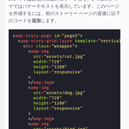
ヤではバナーテキストを表示しています。このページ
を作成するには、前のストーリー ページの直後に以下
のコードを
追加
します。
<
amp-story-page
id
=
"page5"
>
<
amp-story-grid-layer
template
=
"vertical"
<
div
class
=
"wrapper"
>
<
amp-img
src
=
"assets/cat.jpg"
width
=
"720"
height
=
"1280"
layout
=
"responsive"
>
</
amp-img
>
<
amp-img
src
=
"assets/dog.jpg"
width
=
"720"
height
=
"1280"
layout
=
"responsive"
>
</
amp-img
>
<
amp-img