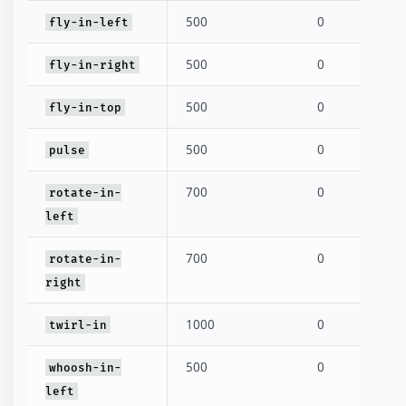
500
0
fly-in-left
500
0
fly-in-right
500
0
fly-in-top
500
0
pulse
700
0
rotate-in-
left
700
0
rotate-in-
right
1000
0
twirl-in
500
0
whoosh-in-
left