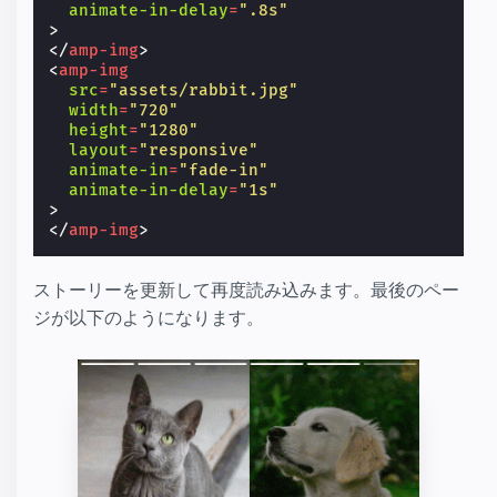
animate-in-delay
=
".8s"
>
</
amp-img
>
<
amp-img
src
=
"assets/rabbit.jpg"
width
=
"720"
height
=
"1280"
layout
=
"responsive"
animate-in
=
"fade-in"
animate-in-delay
=
"1s"
>
</
amp-img
>
ストーリーを更新して再度読み込みます。最後のペー
ジが以下のようになります。