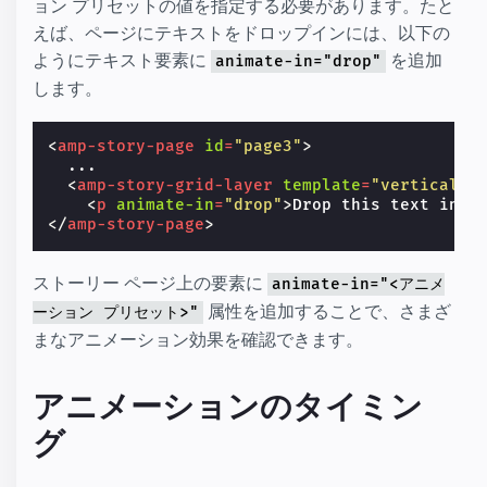
ョン プリセットの値を指定する必要があります。たと
えば、ページにテキストをドロップインには、以下の
ようにテキスト要素に
を追加
animate-in="drop"
します。
<
amp-story-page
id
=
"page3"
>
  ...

<
amp-story-grid-layer
template
=
"vertical"
>
<
p
animate-in
=
"drop"
>
Drop this text into
</
amp-story-page
>
ストーリー ページ上の要素に
animate-in="<アニメ
属性を追加することで、さまざ
ーション プリセット>"
まなアニメーション効果を確認できます。
アニメーションのタイミン
グ