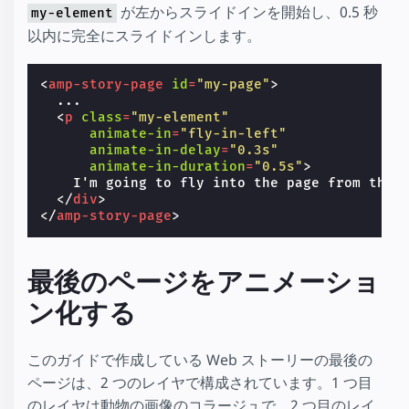
が左からスライドインを開始し、0.5 秒
my-element
以内に完全にスライドインします。
<
amp-story-page
id
=
"my-page"
>
  ...

<
p
class
=
"my-element"
animate-in
=
"fly-in-left"
animate-in-delay
=
"0.3s"
animate-in-duration
=
"0.5s"
>
    I'm going to fly into the page from the l
</
div
>
</
amp-story-page
>
最後のページをアニメーショ
ン化する
このガイドで作成している Web ストーリーの最後の
ページは、2 つのレイヤで構成されています。1 つ目
のレイヤは動物の画像のコラージュで、2 つ目のレイ