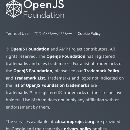
Terms of Use
プライバシーポリシー
Cookie Policy
©
OpenJS Foundation
and AMP Project contributors. All
rights reserved. The
OpenJS Foundation
has registered
trademarks and uses trademarks. For a list of trademarks of
the
OpenJS Foundation
, please see our
Trademark Policy
and
Trademark List
. Trademarks and logos not indicated on
the
list of OpenJS Foundation trademarks
are
trademarks™ or registered® trademarks of their respective
holders. Use of them does not imply any affiliation with or
endorsement by them.
The services available at
cdn.ampproject.org
are provided
by Google and the respective
privacy policy
applies.