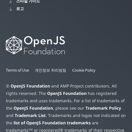
스타일 가이드
로고
Terms of Use
개인정보 처리방침
Cookie Policy
©
OpenJS Foundation
and AMP Project contributors. All
rights reserved. The
OpenJS Foundation
has registered
trademarks and uses trademarks. For a list of trademarks of
the
OpenJS Foundation
, please see our
Trademark Policy
and
Trademark List
. Trademarks and logos not indicated on
the
list of OpenJS Foundation trademarks
are
trademarks™ or registered® trademarks of their respective