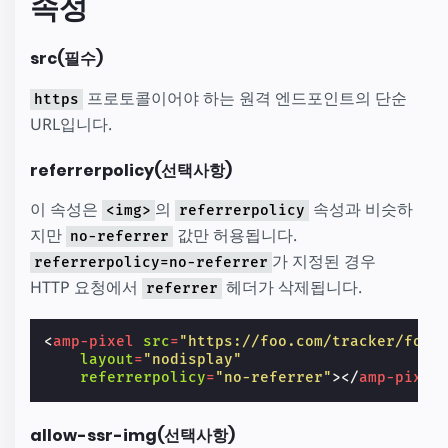
속성
src(필수)
프로토콜이어야 하는 원격 엔드포인트의 단순
https
URL입니다.
referrerpolicy(선택사항)
이 속성은
의
속성과 비슷하
<img>
referrerpolicy
지만
값만 허용됩니다.
no-referrer
가 지정된 경우
referrerpolicy=no-referrer
HTTP 요청에서
헤더가 삭제됩니다.
referrer
<
amp-pixel
src
=
"https://foo.com/tracker/foo"
layout
=
"nodisplay"
referrerpolicy
=
"no-referrer"
></
amp-pixel
allow-ssr-img(선택사항)