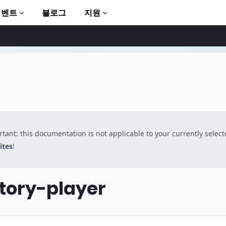
이벤트
블로그
지원
tant: this documentation is not applicable to your currently selec
to AMP
ites
!
ory-player