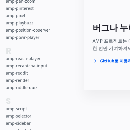
amp-pan-zoom
amp-pinterest
amp-pixel
amp-playbuzz
버그나 누
amp-position-observer
amp-powr-player
AMP 프로젝트는
한 번만 기여하셔도
R
amp-reach-player
GitHub로 이동
amp-recaptcha-input
amp-reddit
amp-render
amp-riddle-quiz
S
amp-script
amp-selector
amp-sidebar