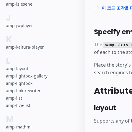
amp-izlesene
이 코드 조각을 P
J
amp-jwplayer
Specify e
K
The
<amp-story-
amp-kaltura-player
of each to the st
L
Place the story's 
amp-layout
search engines t
amp-lightbox-gallery
amp-lightbox
Attribut
amp-link-rewriter
amp-list
amp-live-list
layout
M
Supports any of t
amp-mathml