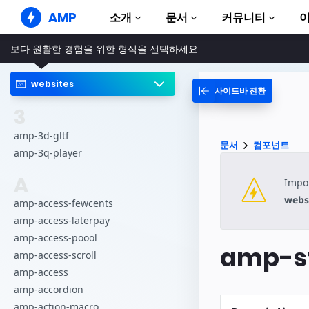
AMP
소개
문서
커뮤니티
보다 원활한 경험을 위한 형식을 선택하세요
AMP 웹사이트
완벽한 웹 경험 창출
websites
사이드바 전환
가이드 및 튜토리얼
Web Stories
AMP 이용방법 안내
3
누구나 가볍게 즐길 수 있는 스토리
컴포넌트
amp-3d-gltf
AMP 광고
문서
컴포넌트
AMP 라이브러리
초고속 웹 광고
amp-3q-player
예제
AMP 이메일
A
Impor
Hands-on introduction 
차세대 이메일
webs
amp-access-fewcents
과정
amp-access-laterpay
무료 AMP 학습 과정
amp-access-poool
amp-st
템플릿
amp-access-scroll
바로 사용 가능
amp-access
도구
amp-accordion
제작 시작하기
amp-action-macro