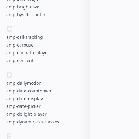
amp-brightcove
amp-byside-content
C
amp-call-tracking
amp-carousel
amp-connatix-player
amp-consent
D
amp-dailymotion
amp-date-countdown
amp-date-display
amp-date-picker
amp-delight-player
amp-dynamic-css-classes
E