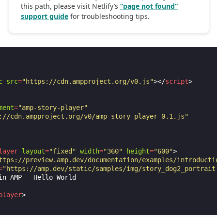
c
src
=
"https://cdn.ampproject.org/v0.js"
></
script
>
ment
=
"amp-story-player"
://cdn.ampproject.org/v0/amp-story-player-0.1.js"
layer
layout
=
"fixed"
width
=
"360"
height
=
"600"
>
ttps://preview.amp.dev/documentation/examples/introducti
=
"https://amp.dev/static/samples/img/story_dog2_portrait
in AMP - Hello World

player
>