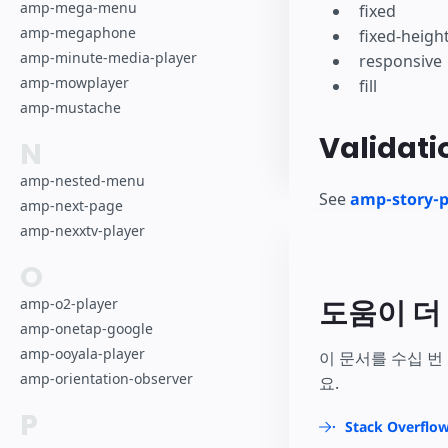
amp-mega-menu
fixed
amp-megaphone
fixed-heigh
amp-minute-media-player
responsive
amp-mowplayer
fill
amp-mustache
Validati
N
amp-nested-menu
See
amp-story-p
amp-next-page
amp-nexxtv-player
O
도움이 더
amp-o2-player
amp-onetap-google
amp-ooyala-player
이 문서를 수십 번
amp-orientation-observer
요.
P
Stack Overfl