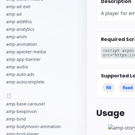
Description
amp-ad-exit
A player for e
amp-ad
amp-addthis
amp-analytics
amp-anim
Required Scr
amp-animation
<script async
amp-apester-media
src="https://
amp-app-banner
amp-audio
amp-auto-ads
Supported L
amp-autocomplete
fill
fixed
B
amp-base-carousel
Usage
amp-beopinion
amp-bind
amp-bodymovin-animation
amp-brid-player