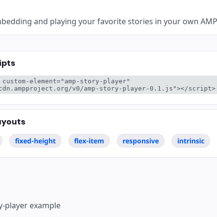
mbedding and playing your favorite stories in your own AMP 
ipts
 custom-element="amp-story-player" 
cdn.ampproject.org/v0/amp-story-player-0.1.js"></script>
ayouts
fixed-height
flex-item
responsive
intrinsic