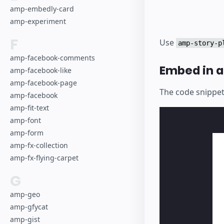
amp-embedly-card
amp-experiment
F
Use
amp-story-p
amp-facebook-comments
Embed in 
amp-facebook-like
amp-facebook-page
The code snippe
amp-facebook
amp-fit-text
amp-font
amp-form
amp-fx-collection
amp-fx-flying-carpet
G
amp-geo
amp-gfycat
amp-gist