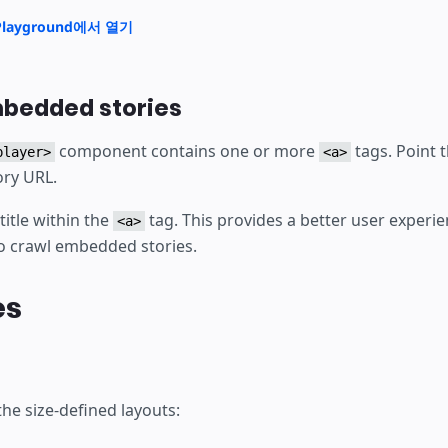
layground에서 열기
mbedded stories
component contains one or more
tags. Point t
player>
<a>
ory URL.
title within the
tag. This provides a better user experi
<a>
o crawl embedded stories.
es
he size-defined layouts: