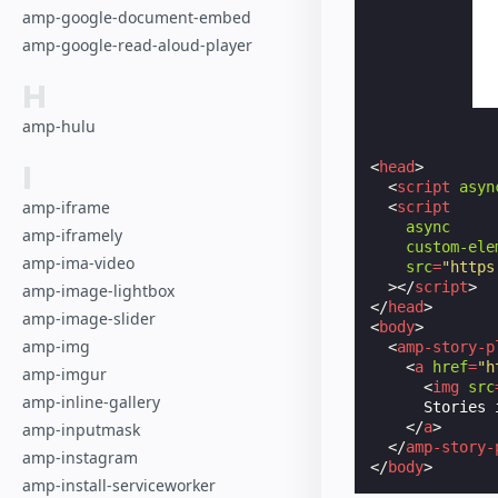
amp-google-document-embed
amp-google-read-aloud-player
H
amp-hulu
I
<
head
>
<
script
asyn
amp-iframe
<
script
async
amp-iframely
custom-ele
amp-ima-video
src
=
"https
></
script
>
amp-image-lightbox
</
head
>
amp-image-slider
<
body
>
amp-img
<
amp-story-p
<
a
href
=
"h
amp-imgur
<
img
src
amp-inline-gallery
      Stories 
</
a
>
amp-inputmask
</
amp-story-
amp-instagram
</
body
>
amp-install-serviceworker