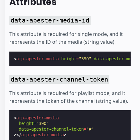
Attributes
data-apester-media-id
This attribute is required for single mode, and it
represents the ID of the media (string value).
<
amp-apester-media
height
=
"390"
data-apester-media
data-apester-channel-token
This attribute is required for playlist mode, and it
represents the token of the channel (string value).
<
amp-apester-media
height
=
"390"
data-apester-channel-token
=
"#"
></
amp-apester-media
>