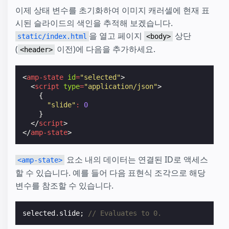
이제 상태 변수를 초기화하여 이미지 캐러셀에 현재 표
시된 슬라이드의 색인을 추적해 보겠습니다.
을 열고 페이지
상단
static/index.html
<body>
(
이전)에 다음을 추가하세요.
<header>
<
amp-state
id
=
"selected"
>
<
script
type
=
"application/json"
>
{
"slide"
:
0
}
</
script
>
</
amp-state
>
요소 내의 데이터는 연결된 ID로 액세스
<amp-state>
할 수 있습니다. 예를 들어 다음 표현식 조각으로 해당
변수를 참조할 수 있습니다.
selected
.
slide
;
// Evaluates to 0.