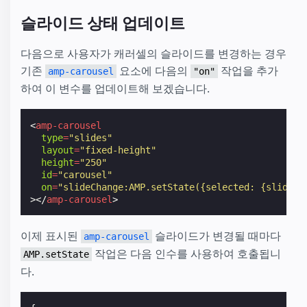
슬라이드 상태 업데이트
다음으로 사용자가 캐러셀의 슬라이드를 변경하는 경우
기존
요소에 다음의
작업을 추가
amp-carousel
"on"
하여 이 변수를 업데이트해 보겠습니다.
<
amp-carousel
type
=
"slides"
layout
=
"fixed-height"
height
=
"250"
id
=
"carousel"
on
=
"slideChange:AMP.setState({selected: {slide: 
></
amp-carousel
>
이제 표시된
슬라이드가 변경될 때마다
amp-carousel
작업은 다음 인수를 사용하여 호출됩니
AMP.setState
다.