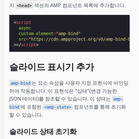
지
섹션의 AMP 컴포넌트 목록에 추가합니다.
<head>
<
script
async
custom-element
=
"amp-bind"
src
=
"https://cdn.ampproject.org/v0/amp-bind-0.1.
></
script
>
슬라이드 표시기 추가
는 요소 속성을 사용자 지정 표현식에 바인딩
amp-bind
하여 작동합니다. 이 표현식은 "상태"(변경 가능한
JSON 데이터)를 참조할 수 있습니다. 이 상태는
amp-
에 포함된
컴포넌트를 통해 초기화
bind
<amp-state>
할 수 있습니다.
슬라이드 상태 초기화