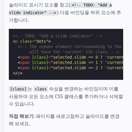
슬라이드 표시기 요소를 찾고(
<!-- TODO: "Add a
) 다음 바인딩을 하위 요소에 추
slide indicator" -->
가합니다.
<!-- TODO: "Add a slide indicator" -->
<
p
class
=
"dots"
>
<!-- The <span> element corresponding to the cur
       will have the 'current' CSS class. -->
<
span
[class]
=
"selected.slide == 0 ? 'current' :
<
span
[class]
=
"selected.slide == 1 ? 'current' :
<
span
[class]
=
"selected.slide == 2 ? 'current' :
</
p
>
는
속성을 변경하는 바인딩이며 이를
[class]
class
사용하여 모든 요소에 CSS 클래스를 추가하거나 삭제할
수 있습니다.
직접 해보기
: 페이지를 새로고침하고 슬라이드를 변경
해 보세요.