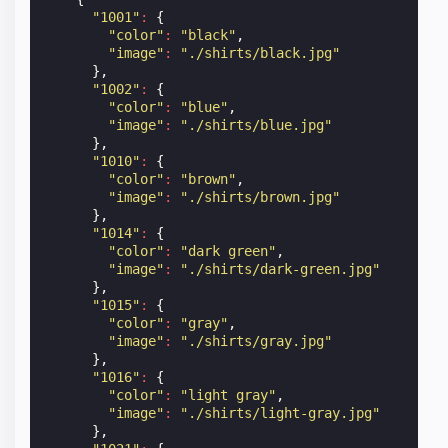
"1001"
:
{
"color"
:
"black"
,
"image"
:
"./shirts/black.jpg"
},
"1002"
:
{
"color"
:
"blue"
,
"image"
:
"./shirts/blue.jpg"
},
"1010"
:
{
"color"
:
"brown"
,
"image"
:
"./shirts/brown.jpg"
},
"1014"
:
{
"color"
:
"dark green"
,
"image"
:
"./shirts/dark-green.jpg"
},
"1015"
:
{
"color"
:
"gray"
,
"image"
:
"./shirts/gray.jpg"
},
"1016"
:
{
"color"
:
"light gray"
,
"image"
:
"./shirts/light-gray.jpg"
},