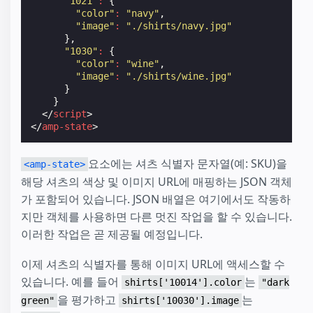
"1021"
:
{
"color"
:
"navy"
,
"image"
:
"./shirts/navy.jpg"
},
"1030"
:
{
"color"
:
"wine"
,
"image"
:
"./shirts/wine.jpg"
}
}
</
script
>
</
amp-state
>
요소에는 셔츠 식별자 문자열(예: SKU)을
<amp-state>
해당 셔츠의 색상 및 이미지 URL에 매핑하는 JSON 객체
가 포함되어 있습니다. JSON 배열은 여기에서도 작동하
지만 객체를 사용하면 다른 멋진 작업을 할 수 있습니다.
이러한 작업은 곧 제공될 예정입니다.
이제 셔츠의 식별자를 통해 이미지 URL에 액세스할 수
있습니다. 예를 들어
는
shirts['10014'].color
"dark
을 평가하고
는
green"
shirts['10030'].image