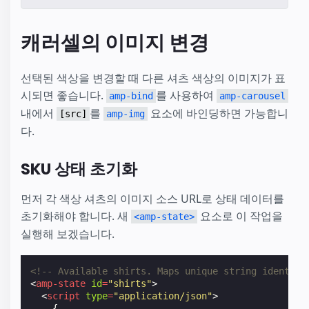
캐러셀의 이미지 변경
선택된 색상을 변경할 때 다른 셔츠 색상의 이미지가 표
시되면 좋습니다.
를 사용하여
amp-bind
amp-carousel
내에서
를
요소에 바인딩하면 가능합니
[src]
amp-img
다.
SKU 상태 초기화
먼저 각 색상 셔츠의 이미지 소스 URL로 상태 데이터를
초기화해야 합니다. 새
요소로 이 작업을
<amp-state>
실행해 보겠습니다.
<!-- Available shirts. Maps unique string identifi
<
amp-state
id
=
"shirts"
>
<
script
type
=
"application/json"
>
{