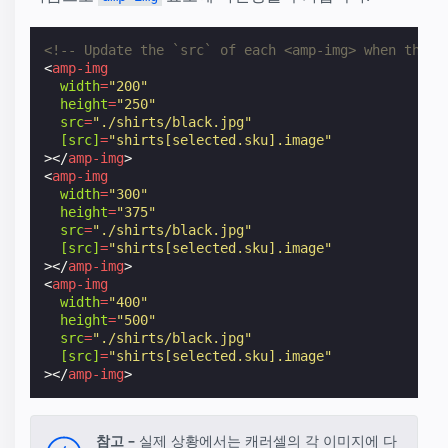
<!-- Update the `src` of each <amp-img> when the `
<
amp-img
width
=
"200"
height
=
"250"
src
=
"./shirts/black.jpg"
[src]
=
"shirts[selected.sku].image"
></
amp-img
>
<
amp-img
width
=
"300"
height
=
"375"
src
=
"./shirts/black.jpg"
[src]
=
"shirts[selected.sku].image"
></
amp-img
>
<
amp-img
width
=
"400"
height
=
"500"
src
=
"./shirts/black.jpg"
[src]
=
"shirts[selected.sku].image"
></
amp-img
>
참고 –
실제 상황에서는 캐러셀의 각 이미지에 다