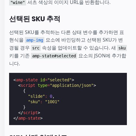
셔츠 색상의 이미지 URL을 반환합니다.
"wine"
선택된 SKU 추적
선택된 SKU를 추적하는 다른 상태 변수를 추가하면 표
현식을
요소에 바인딩하고 선택된 SKU가 변
amp-img
경될 경우
속성을 업데이트할 수 있습니다. 새
src
sku
키를 기존
요소의 JSON에 추가합
amp-state#selected
니다.
<
amp-state
id
=
"selected"
>
<
script
type
=
"application/json"
>
{
"slide"
:
0
,
"sku"
:
"1001"
}
</
script
>
</
amp-state
>