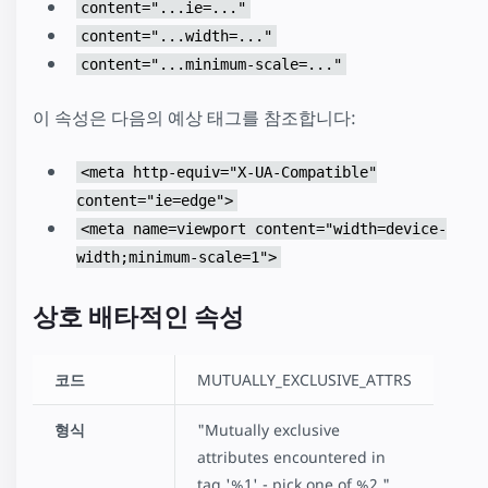
content="...ie=..."
content="...width=..."
content="...minimum-scale=..."
이 속성은 다음의 예상 태그를 참조합니다:
<meta http-equiv="X-UA-Compatible"
content="ie=edge">
<meta name=viewport content="width=device-
width;minimum-scale=1">
상호 배타적인 속성
코드
MUTUALLY_EXCLUSIVE_ATTRS
형식
"Mutually exclusive
attributes encountered in
tag '%1' - pick one of %2."