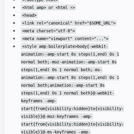
<html amp> or <html ⚡>
<head>
<link rel="canonical" href="$SOME_URL">
<meta charset="utf-8">
<meta name="viewport" content="...">
<style amp-boilerplate>body{-webkit-
animation:-amp-start 8s steps(1,end) 0s 1
normal both;-moz-animation:-amp-start 8s
steps(1,end) 0s 1 normal both;-ms-
animation:-amp-start 8s steps(1,end) 0s 1
normal both;animation:-amp-start 8s
steps(1,end) 0s 1 normal both}@-webkit-
keyframes -amp-
start{from{visibility:hidden}to{visibility:
visible}}@-moz-keyframes -amp-
start{from{visibility:hidden}to{visibility:
visible}}@-ms-keyframes -amp-