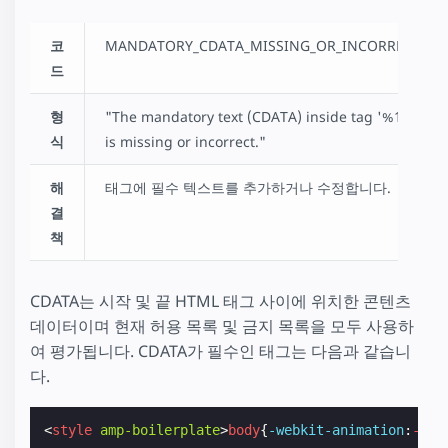
코
MANDATORY_CDATA_MISSING_OR_INCORRECT
드
형
"The mandatory text (CDATA) inside tag '%1'
식
is missing or incorrect."
해
태그에 필수 텍스트를 추가하거나 수정합니다.
결
책
CDATA는 시작 및 끝 HTML 태그 사이에 위치한 콘텐츠
데이터이며 현재 허용 목록 및 금지 목록을 모두 사용하
여 평가됩니다. CDATA가 필수인 태그는 다음과 같습니
다.
<
style
amp-boilerplate
>
body
{
-webkit-
animation
:
-
amp