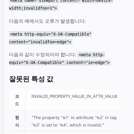
<meta name="viewport content="width=device-
width;invalidfoo=1">
다음의 예에서도 오류가 발생합니다:
<meta http-equiv="X-UA-Compatible"
content="invalidfoo=edge">
다음과 같이 수정되어야 합니다:
<meta http-
equiv="X-UA-Compatible" content="ie=edge">
잘못된 특성 값
코
INVALID_PROPERTY_VALUE_IN_ATTR_VALUE
드
형
"The property '%1' in attribute '%2' in tag
식
'%3' is set to '%4', which is invalid."