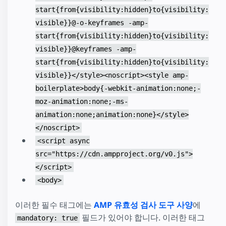
start{from{visibility:hidden}to{visibility:
visible}}@-o-keyframes -amp-
start{from{visibility:hidden}to{visibility:
visible}}@keyframes -amp-
start{from{visibility:hidden}to{visibility:
visible}}</style><noscript><style amp-
boilerplate>body{-webkit-animation:none;-
moz-animation:none;-ms-
animation:none;animation:none}</style>
</noscript>
<script async
src="https://cdn.ampproject.org/v0.js">
</script>
<body>
이러한 필수 태그에는
AMP 유효성 검사 도구 사양
에
필드가 있어야 합니다. 이러한 태그
mandatory: true