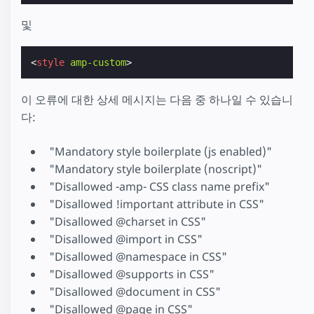
및
<
style
amp-custom
>
이 오류에 대한 상세 메시지는 다음 중 하나일 수 있습니
다:
"Mandatory style boilerplate (js enabled)"
"Mandatory style boilerplate (noscript)"
"Disallowed -amp- CSS class name prefix"
"Disallowed !important attribute in CSS"
"Disallowed @charset in CSS"
"Disallowed @import in CSS"
"Disallowed @namespace in CSS"
"Disallowed @supports in CSS"
"Disallowed @document in CSS"
"Disallowed @page in CSS"