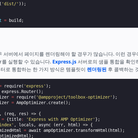
(
'dist/'
));
t
=
build
;
우 서버에서 페이지를 렌더링해야 할 경우가 많습니다. 이런 경우
zer를 실행할 수 있습니다.
Express.js
서버로의 샘플 통합을 확인하
 라우터로 통합하는 한 가지 방식은 템플릿이
렌더링된
후 콜백하는 
=
require
(
'express'
);
express
.
Router
();
izer
=
require
(
'@ampproject/toolbox-optimizer'
);
izer
=
AmpOptimizer
.
create
();
,
(
req
,
res
)
=>
{
=
{
title
:
'Express with AMP Optimizer'
};
index'
,
locals
,
async
(
err
,
html
)
=>
{
mizedHtml
=
await
ampOptimizer
.
transformHtml
(
html
);
ptimizedHtml
);