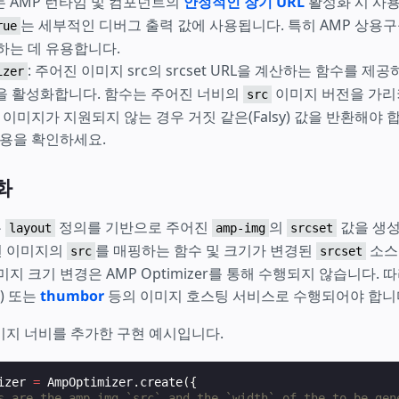
는 AMP 런타임 및 컴포넌트의
안정적인 장기 URL
활성화 시 사
는 세부적인 디버그 출력 값에 사용됩니다. 특히 AMP 상용구
rue
하는 데 유용합니다.
: 주어진 이미지 src의 srcset URL을 계산하는 함수를 제
izer
생성을 활성화합니다. 함수는 주어진 너비의
이미지 버전을 가리키
src
 이미지가 지원되지 않는 경우 거짓 같은(Falsy) 값을 반환해야 
내용을 확인하세요.
화
는
정의를 기반으로 주어진
의
값을 생성
layout
amp-img
srcset
면 이미지의
를 매핑하는 함수 및 크기가 변경된
소스
src
srcset
미지 크기 변경은 AMP Optimizer를 통해 수행되지 않습니다. 
) 또는
thumbor
등의 이미지 호스팅 서비스로 수행되어야 합니
미지 너비를 추가한 구현 예시입니다.
izer
=
AmpOptimizer
.
create
({
s are the amp-img `src` and the `width` of the to be gen