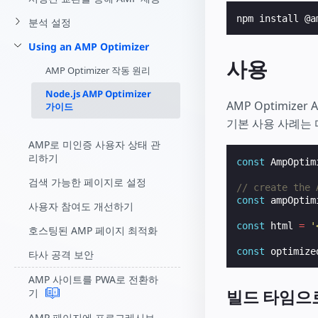
분석 설정
Using an AMP Optimizer
사용
AMP Optimizer 작동 원리
Node.js AMP Optimizer
AMP Optimiz
가이드
기본 사용 사례는 
AMP로 미인증 사용자 상태 관
리하기
const
AmpOptim
검색 가능한 페이지로 설정
// create the 
const
ampOptim
사용자 참여도 개선하기
const
html
=
'
호스팅된 AMP 페이지 최적화
const
optimize
타사 공격 보안
AMP 사이트를 PWA로 전환하
빌드 타임으로
기
AMP 페이지에 프로그레시브