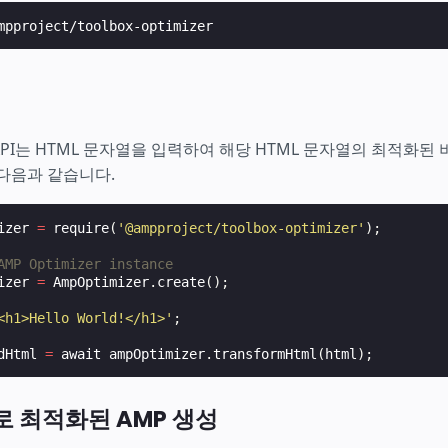
er API는 HTML 문자열을 입력하여 해당 HTML 문자열의 최적화
다음과 같습니다.
izer
=
require
(
'@ampproject/toolbox-optimizer'
);
AMP Optimizer instance
izer
=
AmpOptimizer
.
create
();
<h1>Hello World!</h1>'
;
dHtml
=
await
ampOptimizer
.
transformHtml
(
html
);
 최적화된 AMP 생성