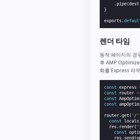
.
pipe
(
dest
}
exports
.
defaul
렌더 타임
동적 페이지의 경
후 AMP Optimi
화를 Express
const
express
const
router
=
const
AmpOptim
const
ampOptim
router
.
get
(
'/'
const
locals
res
.
render
(
'
const
opti
res
.
send
(
o