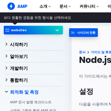
AMP
소개
문서
커뮤니티
보다 원활한 경험을 위한 형식을 선택하세요
AMP 웹사이트
완벽한 웹 경험 창출
websites
사이드바 전환
가이드 및 튜토리얼
Web Stories
AMP 이용방법 안내
누구나 가볍게 즐길 수 있는 스토리
시작하기
컴포넌트
AMP 광고
문서
가이드 및 튜
AMP 라이브러리
초고속 웹 광고
알아보기
Node.j
예제
AMP 이메일
Hands-on introduction 
차세대 이메일
개발하기
과정
이 가이드에서는 AM
통합하기
무료 AMP 학습 과정
설정
템플릿
최적화 및 측정
바로 사용 가능
AMP 문서 발행 체크리스트
도구
다음을 사용하여 N
제작 시작하기
서명된 교환을 통해 AMP 제공