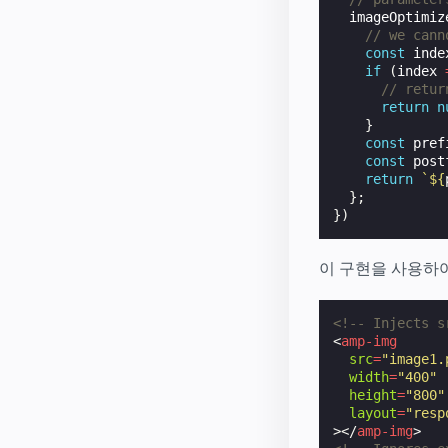
imageOptimiz
// we cann
const
inde
if
(
index
// retur
return
n
}
const
pref
const
post
return
`
${
};
})
이 구현을 사용하여 
<!-- Injects s
<
amp-img
src
=
"image1.
width
=
"400"
height
=
"800"
layout
=
"resp
></
amp-img
>