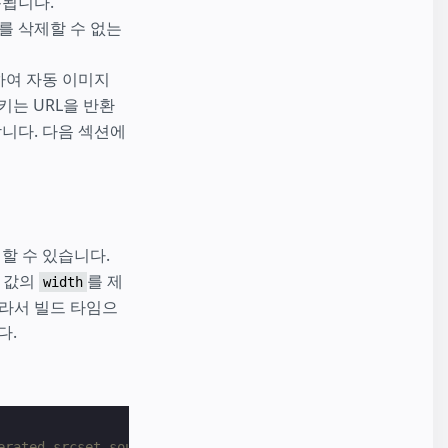
용됩니다.
를 삭제할 수 없는
공하여 자동 이미지
는 URL을 반환
합니다. 다음 섹션에
할 수 있습니다.
 값의
를 제
width
따라서 빌드 타임으
다.
erated srcset source value