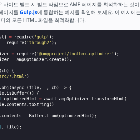
 사이트 빌드 시 빌드 타임으로 AMP 페이지를 최적화하는 것이
 페이지를
Gulp.js
에 통합하는 예시를 확인해 보세요. 이 예시에
 폴더의 모든 HTML 파일을 최적화합니다.
st
}
=
require
(
'gulp'
);
=
require
(
'through2'
);
izer
=
require
(
'@ampproject/toolbox-optimizer'
);
izer
=
AmpOptimizer
.
create
();
(
cb
)
{
src/*.html'
)
.
obj
(
async
(
file
,
_
,
cb
)
=>
{
le
.
isBuffer
())
{
t
optimizedHtml
=
await
ampOptimizer
.
transformHtml
(
le
.
contents
.
toString
()
.
contents
=
Buffer
.
from
(
optimizedHtml
);
l
,
file
);