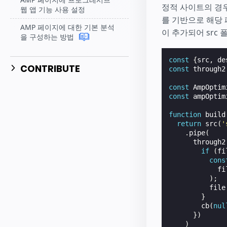
정적 사이트의 경우
웹 앱 기능 사용 설정
를 기반으로 해당
AMP 페이지에 대한 기본 분석
이 추가되어 src
을 구성하는 방법
const
{
src
,
de
CONTRIBUTE
const
through2
const
AmpOptim
const
ampOptim
function
build
return
src
(
'
.
pipe
(
through2
if
(
fi
cons
fi
);
file
}
cb
(
nul
})
)