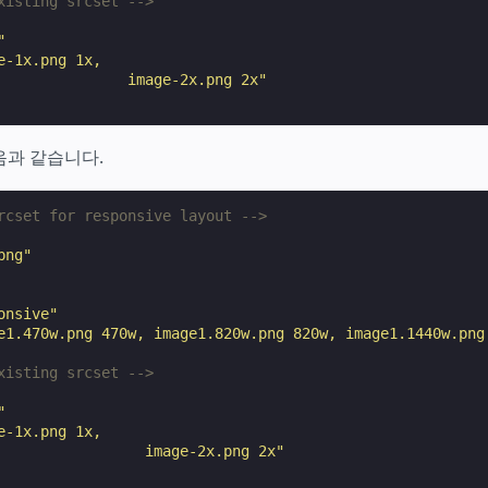
xisting srcset -->
"
e-1x.png 1x,
               image-2x.png 2x"
음과 같습니다.
rcset for responsive layout -->
png"
onsive"
e1.470w.png 470w, image1.820w.png 820w, image1.1440w.png
xisting srcset -->
"
e-1x.png 1x,
                 image-2x.png 2x"