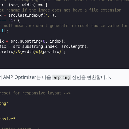
er
:
(
src
,
width
)
=>
{
ot rename if the image does not have a file extension
x
=
src
.
lastIndexOf
(
'.'
);
===
-
1
)
{
n null means we won't generate a srcset source value for
ull
;
ix
=
src
.
substring
(
0
,
index
);
fix
=
src
.
substring
(
index
,
src
.
length
);
prefix
}
.
${
width
}
w
${
postfix
}
`
;
AMP Optimizer는 다음
선언을 변환합니다.
amp-img
rcset for responsive layout -->
png"
onsive"