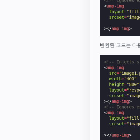
<!-- Ignores e
<
amp-img
layout
=
"fill
srcset
=
"imag
              
></
amp-img
>
변환된 코드는 다
<!-- Injects s
<
amp-img
src
=
"image1.
width
=
"400"
height
=
"800"
layout
=
"resp
srcset
=
"imag
></
amp-img
>
<!-- Ignores e
<
amp-img
layout
=
"fill
srcset
=
"imag
              
></
amp-img
>