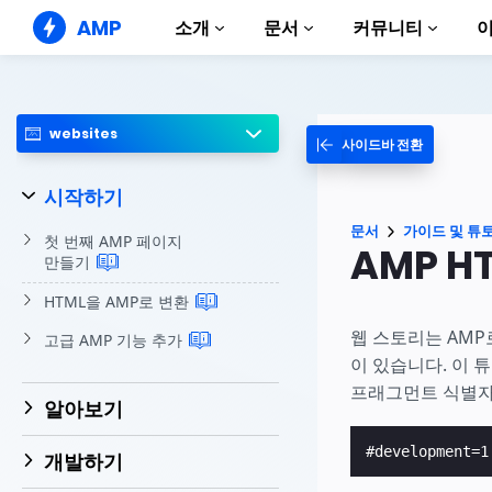
AMP
소개
문서
커뮤니티
AMP 웹사이트
완벽한 웹 경험 창출
websites
사이드바 전환
가이드 및 튜토리얼
Web Stories
AMP 이용방법 안내
누구나 가볍게 즐길 수 있는 스토리
시작하기
컴포넌트
AMP 광고
문서
가이드 및 튜
AMP 라이브러리
초고속 웹 광고
첫 번째 AMP 페이지
AMP H
만들기
예제
AMP 이메일
Hands-on introduction 
차세대 이메일
HTML을 AMP로
변환
과정
웹 스토리는 AMP
고급 AMP 기능
추가
무료 AMP 학습 과정
이 있습니다. 이
프래그먼트 식별자
템플릿
알아보기
바로 사용 가능
도구
개발하기
제작 시작하기