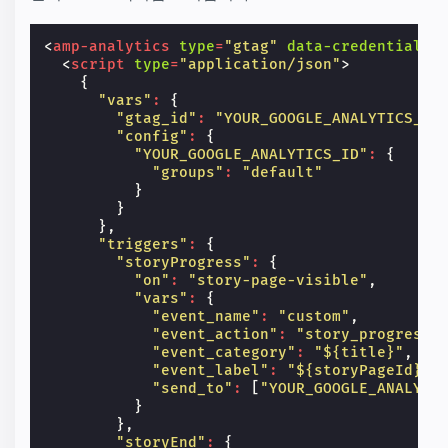
<
amp-analytics
type
=
"gtag"
data-credentials
=
<
script
type
=
"application/json"
>
{
"vars"
:
{
"gtag_id"
:
"YOUR_GOOGLE_ANALYTICS_ID
"config"
:
{
"YOUR_GOOGLE_ANALYTICS_ID"
:
{
"groups"
:
"default"
}
}
},
"triggers"
:
{
"storyProgress"
:
{
"on"
:
"story-page-visible"
,
"vars"
:
{
"event_name"
:
"custom"
,
"event_action"
:
"story_progress"
"event_category"
:
"${title}"
,
"event_label"
:
"${storyPageId}"
,
"send_to"
:
[
"YOUR_GOOGLE_ANALYTI
}
},
"storyEnd"
:
{