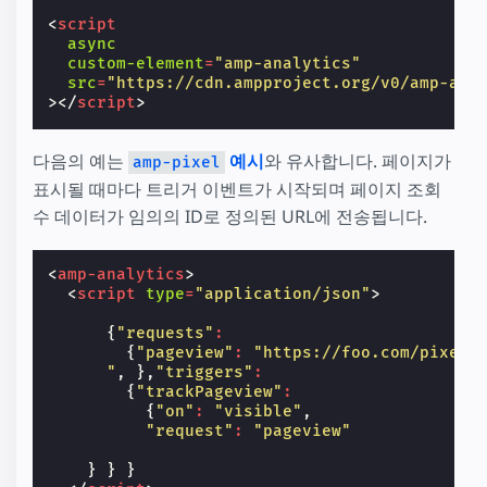
<
script
async
custom-element
=
"amp-analytics"
src
=
"https://cdn.ampproject.org/v0/amp-ana
></
script
>
다음의 예는
예시
와 유사합니다. 페이지가
amp-pixel
표시될 때마다 트리거 이벤트가 시작되며 페이지 조회
수 데이터가 임의의 ID로 정의된 URL에 전송됩니다.
<
amp-analytics
>
<
script
type
=
"application/json"
>
{
"requests"
:
{
"pageview"
:
"https://foo.com/pixel?
      "
,
},
"triggers"
:
{
"trackPageview"
:
{
"on"
:
"visible"
,
"request"
:
"pageview"
}
}
}