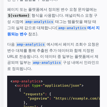
페이지 또는 플랫폼에서 정의된 변수 요청 문자열에는
형식을 사용합니다. 애널리틱스 요청 구
${varName}
성 시점에
태그는 템플릿을 해당 태
amp-analytics
그의 실제 값으로 대체합니다(
에서 지
amp-analytics
원되는 변수
참조).
다음
예시에서 페이지 조회수 요청은
amp-analytics
변수 대체를 통해 추출된 추가 데이터와 함께 지정된
URL로 전송됩니다. 이 데이터 중 일부는 플랫폼에서 제
공되며 일부는
구성 내에서 인라인으
amp-analytics
로 정의됩니다.
<
amp-analytics
>
<
script
type
=
"application/json"
>
{
"requests"
:
{
"pageview"
:
"https://example.com/ana
},