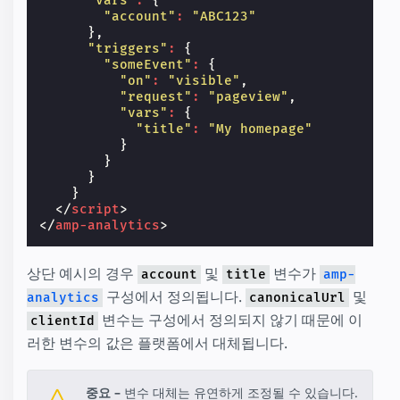
"vars"
:
{
"account"
:
"ABC123"
},
"triggers"
:
{
"someEvent"
:
{
"on"
:
"visible"
,
"request"
:
"pageview"
,
"vars"
:
{
"title"
:
"My homepage"
}
}
}
}
</
script
>
</
amp-analytics
>
상단 예시의 경우
및
변수가
account
title
amp-
구성에서 정의됩니다.
및
analytics
canonicalUrl
변수는 구성에서 정의되지 않기 때문에 이
clientId
러한 변수의 값은 플랫폼에서 대체됩니다.
중요 –
변수 대체는 유연하게 조정될 수 있습니다.