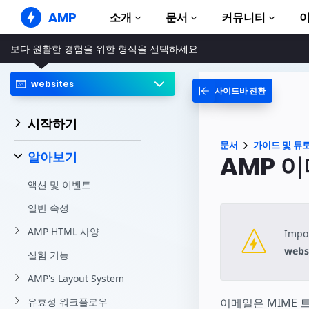
AMP
소개
문서
커뮤니티
보다 원활한 경험을 위한 형식을 선택하세요
AMP 웹사이트
완벽한 웹 경험 창출
websites
사이드바 전환
가이드 및 튜토리얼
Web Stories
AMP 이용방법 안내
누구나 가볍게 즐길 수 있는 스토리
시작하기
컴포넌트
AMP 광고
문서
가이드 및 튜
AMP 라이브러리
초고속 웹 광고
알아보기
AMP 
예제
AMP 이메일
액션 및 이벤트
Hands-on introduction 
차세대 이메일
일반 속성
과정
무료 AMP 학습 과정
AMP HTML 사양
Impor
템플릿
webs
실험 기능
바로 사용 가능
AMP's Layout System
도구
제작 시작하기
유효성 워크플로우
이메일은 MIME 