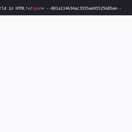
rld in HTML!
</
span
>