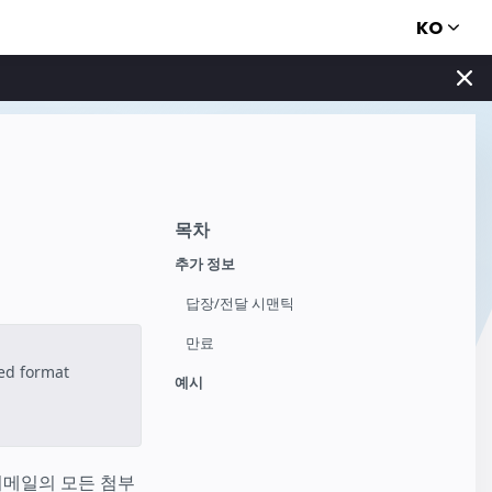
KO
목차
추가 정보
답장/전달 시맨틱
만료
ted format
예시
이메일의 모든 첨부