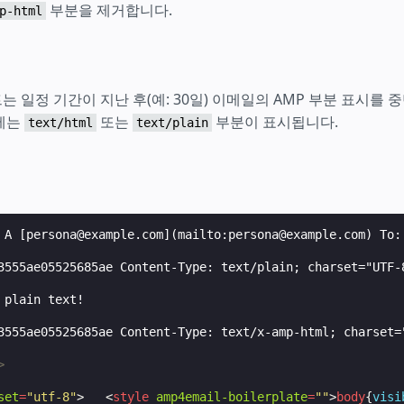
부분을 제거합니다.
p-html
 일정 기간이 지난 후(예: 30일) 이메일의 AMP 부분 표시를 
에는
또는
부분이 표시됩니다.
text/html
text/plain
 A [persona@example.com](mailto:persona@example.com) To:
3555ae05525685ae Content-Type: text/plain; charset="UTF-8
 plain text!

3555ae05525685ae Content-Type: text/x-amp-html; charset="
>
set
=
"utf-8"
>
<
style
amp4email-boilerplate
=
""
>
body
{
visi