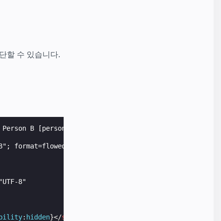
중단할 수 있습니다.
 Person B [personb@example.com](mailto:personb@example.c
"; format=flowed; delsp=yes

UTF-8"

bility
:
hidden
}</
style
>
<
script
async
=
""
src
=
"https://c