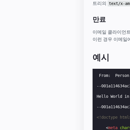
트리의
text/x-am
만료
이메일 클라이언트는
이런 경우 이메일
예시
 From:  Person
--001a114634ac
Hello World in
--001a114634ac
<!doctype html
<
meta
char