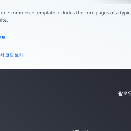
op e-commerce template includes the core pages of a typica
ite.
로드
에서 코드 보기
팔로