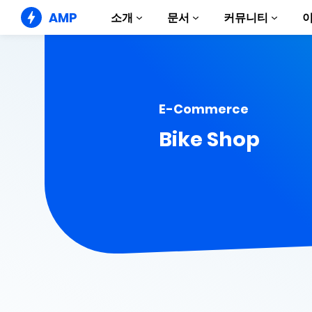
AMP
소개
문서
커뮤니티
AMP 웹사이트
완벽한 웹 경험 창출
가이드 및 튜토리얼
Web Stories
E-Commerce
AMP 이용방법 안내
누구나 가볍게 즐길 수 있는 스토리
Bike Shop
컴포넌트
AMP 광고
AMP 라이브러리
초고속 웹 광고
예제
AMP 이메일
Hands-on introduction 
차세대 이메일
과정
무료 AMP 학습 과정
템플릿
바로 사용 가능
도구
제작 시작하기