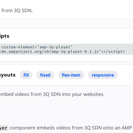
yć
 from 3Q SDN.
ipts
 custom-element="amp-3q-player" 
cdn.ampproject.org/v0/amp-3q-player-0.1.js"></script>
ayouts
fill
fixed
flex-item
responsive
embed videos from 3Q SDN into your websites.
component embeds videos from 3Q SDN onto an AMP 
yer