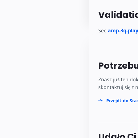
Validati
See
amp-3q-play
Potrzeb
Znasz już ten do
skontaktuj się z 
Przejdź do Sta
Udało Ci 