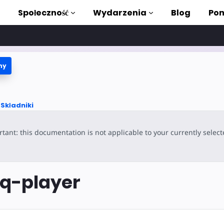
Społeczność
Wydarzenia
Blog
Pom
ny
ki i samouczki
stać z AMP
Składniki
teka AMP
tant: this documentation is not applicable to your currently selec
roduction to AMP
zięki bezpłatnym
q-player
ycia