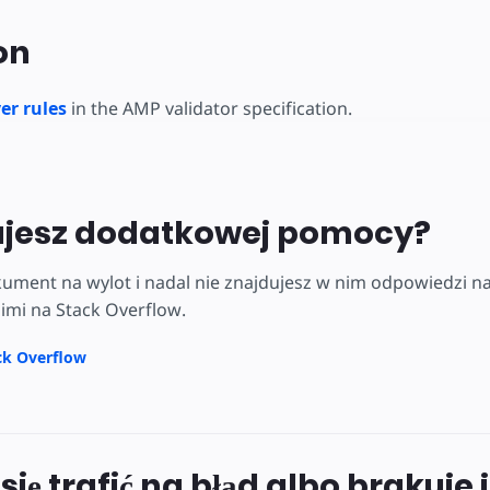
on
er rules
in the AMP validator specification.
ujesz dodatkowej pomocy?
kument na wylot i nadal nie znajdujesz w nim odpowiedzi na
nimi na Stack Overflow.
ck Overflow
się trafić na błąd albo brakuje 