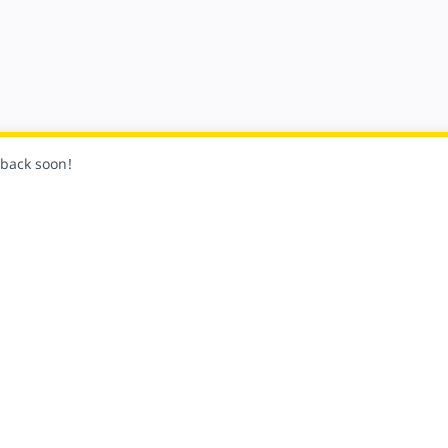
k back soon!
!
Obserwuj