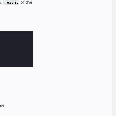
nd
of the
height
DN.