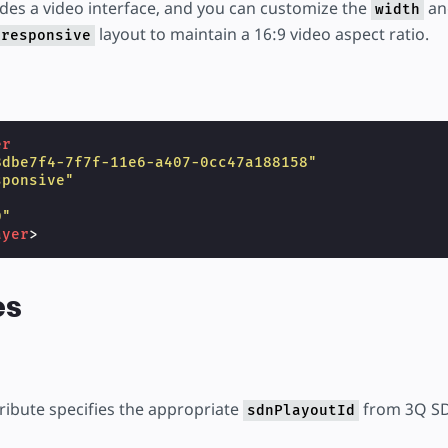
es a video interface, and you can customize the
a
width
layout to maintain a 16:9 video aspect ratio.
responsive
er
8dbe7f4-7f7f-11e6-a407-0cc47a188158"
sponsive"
"
0"
ayer
>
es
ribute specifies the appropriate
from 3Q S
sdnPlayoutId