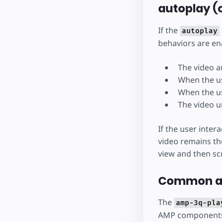
autoplay (
If the
autoplay
behaviors are en
The video a
When the us
When the us
The video u
If the user intera
video remains the
view and then scr
Common at
The
amp-3q-pla
AMP component