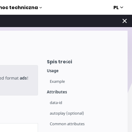
PL
oc techniczna
Spis treści
Usage
ted format
ads
!
Example
Attributes
data-id
autoplay (optional)
Common attributes