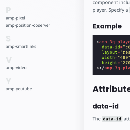
component includ
P
player. Specify a
amp-pixel
Example
amp-position-observer
S
<
amp-3q-play
amp-smartlinks
data-id
=
"c
layout
=
"re
V
width
=
"480
height
=
"27
amp-video
></
amp-3q-pl
Y
Attribut
amp-youtube
data-id
The
att
data-id