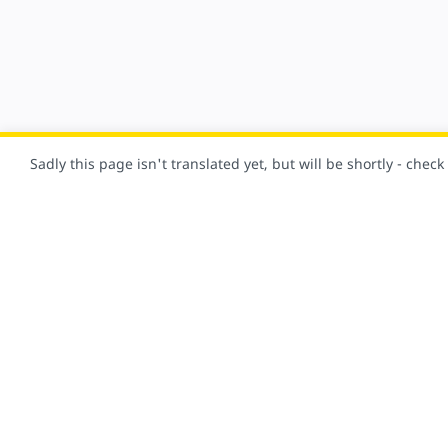
Sadly this page isn't translated yet, but will be shortly - chec
Oczywiście ta witryna została wykonana przy użyciu AMP