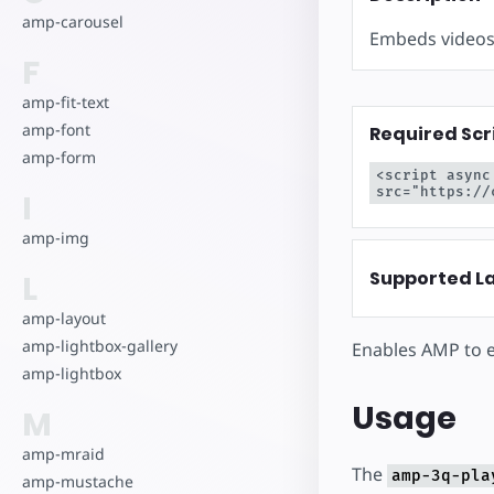
Zacznij tworz
amp-carousel
Embeds videos
F
amp-fit-text
amp-font
Required Scr
amp-form
<script async
src="https://
I
amp-img
Supported L
L
amp-layout
amp-lightbox-gallery
Enables AMP to 
amp-lightbox
Usage
M
amp-mraid
The
amp-3q-pla
amp-mustache