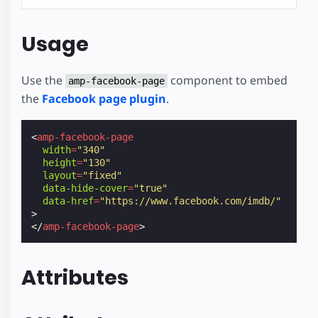
Usage
Use the
component to embed
amp-facebook-page
the
Facebook page plugin
.
<
amp-facebook-page
width
=
"340"
height
=
"130"
layout
=
"fixed"
data-hide-cover
=
"true"
data-href
=
"https://www.facebook.com/imdb/"
>
</
amp-facebook-page
>
Attributes