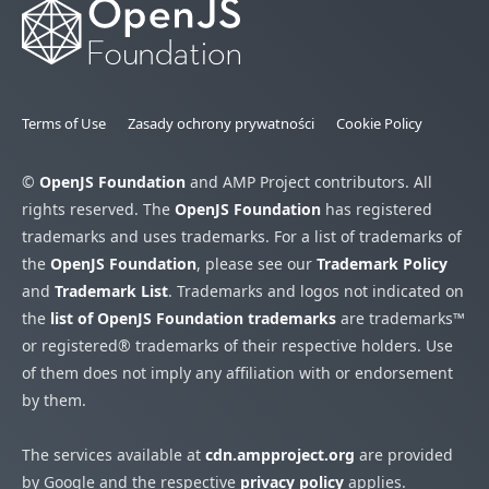
Terms of Use
Zasady ochrony prywatności
Cookie Policy
©
OpenJS Foundation
and AMP Project contributors. All
rights reserved. The
OpenJS Foundation
has registered
trademarks and uses trademarks. For a list of trademarks of
the
OpenJS Foundation
, please see our
Trademark Policy
and
Trademark List
. Trademarks and logos not indicated on
the
list of OpenJS Foundation trademarks
are trademarks™
or registered® trademarks of their respective holders. Use
of them does not imply any affiliation with or endorsement
by them.
The services available at
cdn.ampproject.org
are provided
by Google and the respective
privacy policy
applies.