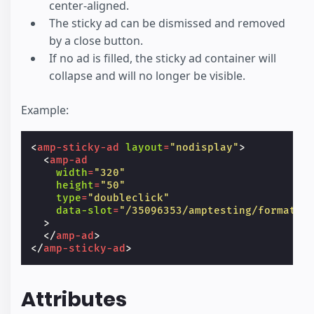
center-aligned.
The sticky ad can be dismissed and removed
by a close button.
If no ad is filled, the sticky ad container will
collapse and will no longer be visible.
Example:
<
amp-sticky-ad
layout
=
"nodisplay"
>
<
amp-ad
width
=
"320"
height
=
"50"
type
=
"doubleclick"
data-slot
=
"/35096353/amptesting/formats/
>
</
amp-ad
>
</
amp-sticky-ad
>
Attributes