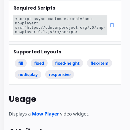
Required Scripts
<script async custom-element="amp-
mowplayer" 
src="https://cdn.ampproject.org/v0/amp-
mowplayer-0.1.js"></script>
Supported Layouts
fill
fixed
fixed-height
flex-item
nodisplay
responsive
Usage
Displays a
Mow Player
video widget.