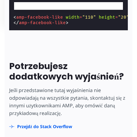
<
amp-facebook-like
width
=
"110"
height
=
"20"
l
</
amp-facebook-like
>
Potrzebujesz
dodatkowych wyjaśnień?
Jeśli przedstawione tutaj wyjaśnienia nie
odpowiadają na wszystkie pytania, skontaktuj się z
innymi użytkownikami AMP, aby omówić daną
przykładową realizację.
Przejdź do Stack Overflow