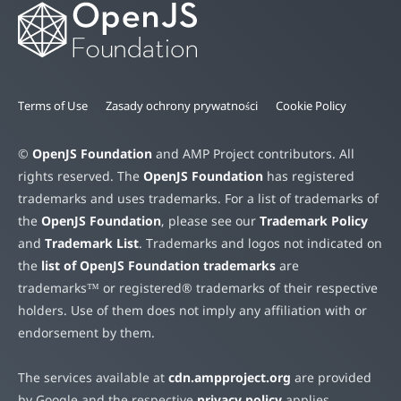
Terms of Use
Zasady ochrony prywatności
Cookie Policy
©
OpenJS Foundation
and AMP Project contributors. All
rights reserved. The
OpenJS Foundation
has registered
trademarks and uses trademarks. For a list of trademarks of
the
OpenJS Foundation
, please see our
Trademark Policy
and
Trademark List
. Trademarks and logos not indicated on
the
list of OpenJS Foundation trademarks
are
trademarks™ or registered® trademarks of their respective
holders. Use of them does not imply any affiliation with or
endorsement by them.
The services available at
cdn.ampproject.org
are provided
by Google and the respective
privacy policy
applies.