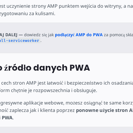
jest uczynienie strony AMP punktem wejścia do witryny, a na
zygotowaniu za kulisami.
AJ DALEJ —
dowiedz się jak
podłączyć AMP do PWA
za pomocą skł
.
all-serviceworker
o źródło danych PWA
 cech stron AMP jest łatwość i bezpieczeństwo ich osadzania
form chętnie je rozpowszechnia i obsługuje.
rogresywne aplikacje webowe, możesz osiągnąć te same korzy
ość zaplecza jak i klienta poprzez
ponowne użycie stron A
i PWA
.