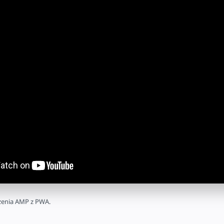
yć
czenia AMP z PWA.