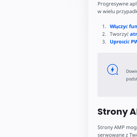
Progresywne apli
w wielu przypadka
Włączyć fu
Tworzyć
at
Uprościć P
Dowie
pods
Strony 
Strony AMP mogą 
serwowane z Two