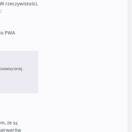
W rzeczywistości,
:
do PWA
poświęconej
m, że są
 serwerów