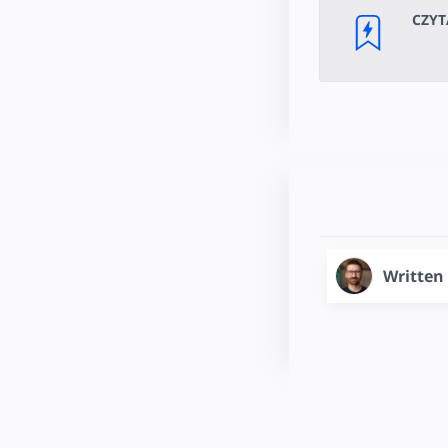
CZYT
Written