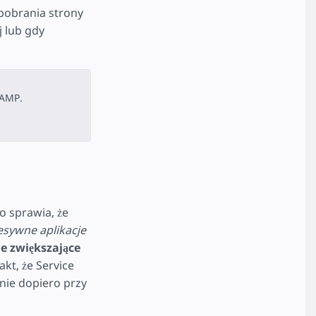
 pobrania strony
j lub gdy
 AMP.
co sprawia, że
sywne aplikacje
e zwiększające
akt, że Service
anie dopiero przy