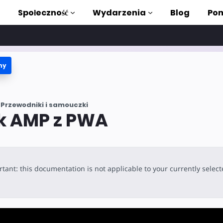
Społeczność
Wydarzenia
Blog
Pom
ny
ki i samouczki
stać z AMP
Przewodniki i samouczki
teka AMP
k AMP z PWA
roduction to AMP
zięki bezpłatnym
tant: this documentation is not applicable to your currently selec
ycia