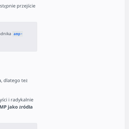
stępnie przejście
adnika
amp-
, dlatego też
ści i radykalnie
MP jako źródła