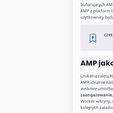
buforujących AMP
AMP z platform ta
użytkownicy będ
CZYT
AMP jako
Unikalną zaletą 
AMP idealnie nada
webowe
umożliw
zaangażowanie
Worker witryny, a
kolejnych załado