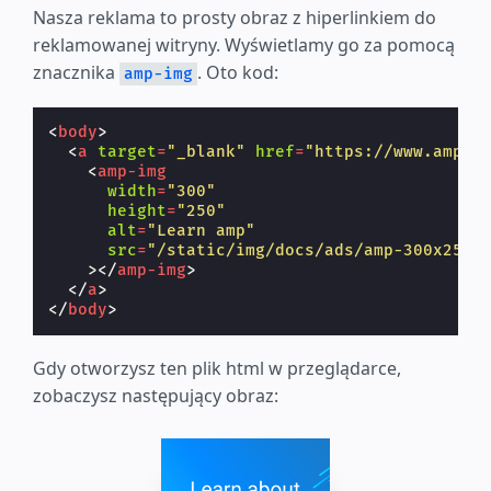
Nasza reklama to prosty obraz z hiperlinkiem do
reklamowanej witryny. Wyświetlamy go za pomocą
znacznika
. Oto kod:
amp-img
<
body
>
<
a
target
=
"_blank"
href
=
"https://www.amp.d
<
amp-img
width
=
"300"
height
=
"250"
alt
=
"Learn amp"
src
=
"/static/img/docs/ads/amp-300x250.
></
amp-img
>
</
a
>
</
body
>
Gdy otworzysz ten plik html w przeglądarce,
zobaczysz następujący obraz: