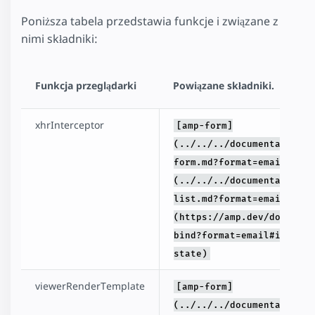
Poniższa tabela przedstawia funkcje i związane z
nimi składniki:
Funkcja przeglądarki
Powiązane składniki.
xhrInterceptor
[amp-form]
(../../../documentation/c
form.md?format=email), [a
(../../../documentation/c
list.md?format=email), [a
(https://amp.dev/document
bind?format=email#initial
state)
viewerRenderTemplate
[amp-form]
(../../../documentation/c