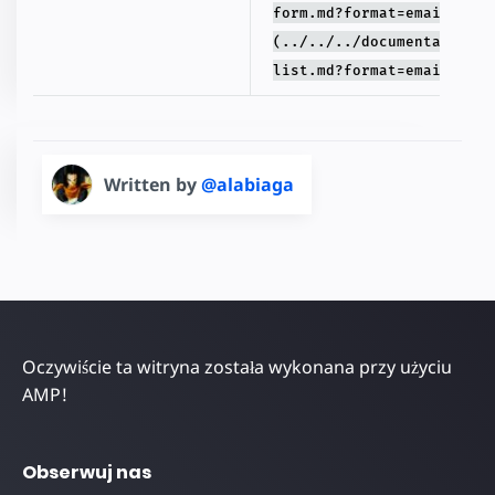
form.md?format=email), [a
(../../../documentation/c
list.md?format=email)
Written by
@alabiaga
Oczywiście ta witryna została wykonana przy użyciu
AMP!
Obserwuj nas