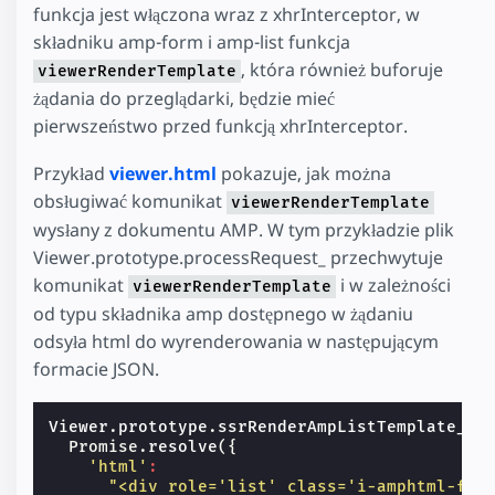
funkcja jest włączona wraz z xhrInterceptor, w
składniku amp-form i amp-list funkcja
, która również buforuje
viewerRenderTemplate
żądania do przeglądarki, będzie mieć
pierwszeństwo przed funkcją xhrInterceptor.
Przykład
viewer.html
pokazuje, jak można
obsługiwać komunikat
viewerRenderTemplate
wysłany z dokumentu AMP. W tym przykładzie plik
Viewer.prototype.processRequest_ przechwytuje
komunikat
i w zależności
viewerRenderTemplate
od typu składnika amp dostępnego w żądaniu
odsyła html do wyrenderowania w następującym
formacie JSON.
Viewer
.
prototype
.
ssrRenderAmpListTemplate_
=
Promise
.
resolve
({
'html'
:
"<div role='list' class='i-amphtml-fil