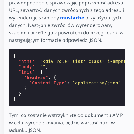
prawdopodobnie sprawdzając poprawność adresu
URL, zawartość danych zwróconych z tego adresu i
wyrenderuje szablony
mustache
przy użyciu tych
danych. Następnie zwróci ów wyrenderowany
szablon i prześle go z powrotem do przeglądarki w
następującym formacie odpowiedzi JSON.
{
"html"
:
"<div role='list' class='i-amphtml
"body"
:
""
,
"init"
:
{
"headers"
:
{
"Content-Type"
:
"application/json"
}
}
}
Tym, co zostanie wstrzyknięte do dokumentu AMP
w celu wyrenderowania, będzie wartość html w
ładunku JSON.