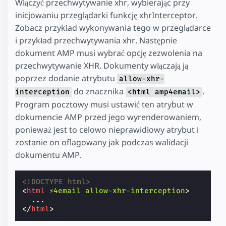
Włączyć przechwytywanie xhr, wybierając przy
inicjowaniu przeglądarki funkcję xhrInterceptor.
Zobacz przykład wykonywania tego w przeglądarce
i przykład przechwytywania xhr. Następnie
dokument AMP musi wybrać opcję zezwolenia na
przechwytywanie XHR. Dokumenty włączają ją
poprzez dodanie atrybutu
allow-xhr-
do znacznika
.
interception
<html amp4email>
Program pocztowy musi ustawić ten atrybut w
dokumencie AMP przed jego wyrenderowaniem,
ponieważ jest to celowo nieprawidłowy atrybut i
zostanie on oflagowany jak podczas walidacji
dokumentu AMP.
<!DOCTYPE html>
<
html
⚡
4email
allow-xhr-interception
>
</
html
>