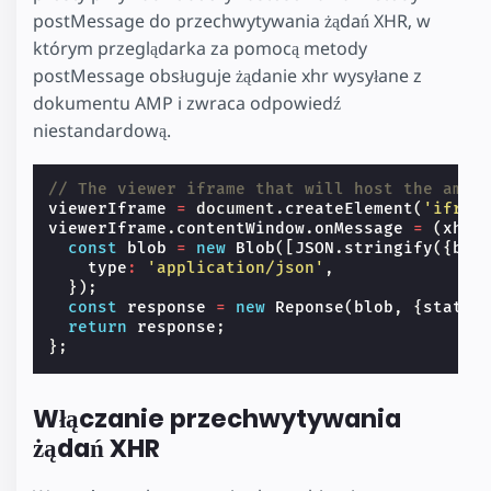
postMessage do przechwytywania żądań XHR, w
którym przeglądarka za pomocą metody
postMessage obsługuje żądanie xhr wysyłane z
dokumentu AMP i zwraca odpowiedź
niestandardową.
// The viewer iframe that will host the amp 
viewerIframe
=
document
.
createElement
(
'ifram
viewerIframe
.
contentWindow
.
onMessage
=
(
xhrR
const
blob
=
new
Blob
([
JSON
.
stringify
({
bod
type
:
'application/json'
,
});
const
response
=
new
Reponse
(
blob
,
{
status
return
response
;
};
Włączanie przechwytywania
żądań XHR