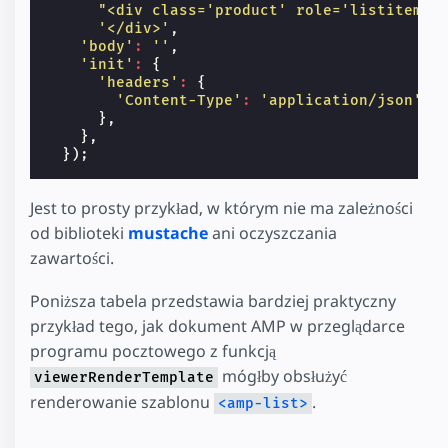
"<div class='product' role='listitem'>
'</div>'
,
'body'
:
''
,
'init'
:
{
'headers'
:
{
'Content-Type'
:
'application/json'
,
},
},
});
Jest to prosty przykład, w którym nie ma zależności
od biblioteki
mustache
ani oczyszczania
zawartości.
Poniższa tabela przedstawia bardziej praktyczny
przykład tego, jak dokument AMP w przeglądarce
programu pocztowego z funkcją
mógłby obsłużyć
viewerRenderTemplate
renderowanie szablonu
.
<amp-list>