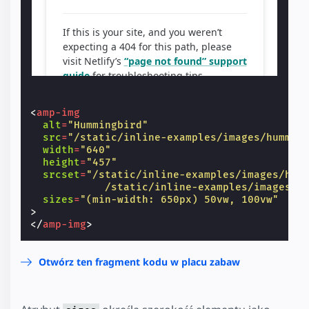
<
amp-img
alt
=
"Hummingbird"
src
=
"/static/inline-examples/images/hummin
width
=
"640"
height
=
"457"
srcset
=
"/static/inline-examples/images/hum
            /static/inline-examples/images/h
sizes
=
"(min-width: 650px) 50vw, 100vw"
>
</
amp-img
>
Otwórz ten fragment kodu w placu zabaw