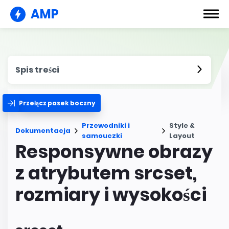
AMP
Spis treści
Przełącz pasek boczny
Przewodniki i
Style &
Dokumentacja
samouczki
Layout
Responsywne obrazy
z atrybutem srcset,
rozmiary i wysokości