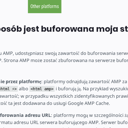
posób jest buforowana moja s
u AMP, udostępniasz swoją zawartość do buforowania ser
. Strona AMP może zostać zbuforowana na serwerze bufo
ie przez platformę
: platformy odnajdują zawartość AMP z
albo
i buforują ją. Na przykład wyszu
<html ⚡>
<html amp>
awartość; w przypadku wszystkich zidentyfikowanych praw
ość ta jest dodawana do usługi Google AMP Cache.
forowania adresu URL
: platformy mogą w szczególności ż
ormatu adresu URL serwera buforującego AMP. Serwer bufo