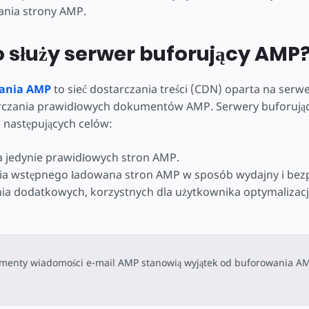
yć
nia strony AMP.
 służy serwer buforujący AMP
ania AMP
to sieć dostarczania treści (CDN) oparta na serwe
arczania prawidłowych dokumentów AMP. Serwery buforują
 następujących celów:
 jedynie prawidłowych stron AMP.
ia wstępnego ładowana stron AMP w sposób wydajny i bezp
a dodatkowych, korzystnych dla użytkownika optymalizacj
menty wiadomości e-mail AMP stanowią wyjątek od buforowania A