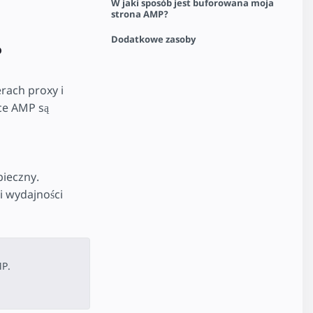
W jaki sposób jest buforowana moja
strona AMP?
Dodatkowe zasoby
?
rach proxy i
ce AMP są
ieczny.
i wydajności
MP.