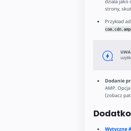
działa jako
strony, sku
Przykład a
com.cdn.amp
UWA
użytk
Dodanie p
AMP. Opcja
(zobacz pat
Dodatko
Wytyczne A