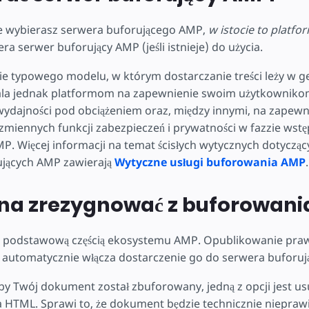
e wybierasz serwera buforującego AMP,
w istocie to platfo
ra serwer buforujący AMP (jeśli istnieje) do użycia.
ie typowego modelu, w którym dostarczanie treści leży w g
la jednak platformom na zapewnienie swoim użytkownik
ydajności pod obciążeniem oraz, między innymi, na zapewn
miennych funkcji zabezpieczeń i prywatności w fazzie wst
. Więcej informacji na temat ścisłych wytycznych dotycząc
jących AMP zawierają
Wytyczne usługi buforowania AMP
.
na zrezygnować z buforowani
t podstawową częścią ekosystemu AMP. Opublikowanie pra
utomatycznie włącza dostarczenie go do serwera buforuj
 aby Twój dokument został zbuforowany, jedną z opcji jest us
 HTML. Sprawi to, że dokument będzie technicznie niepra