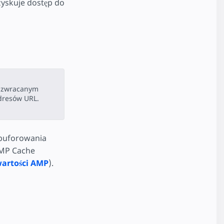
zyskuje dostęp do
L zwracanym
adresów URL.
 buforowania
AMP Cache
wartości AMP
).