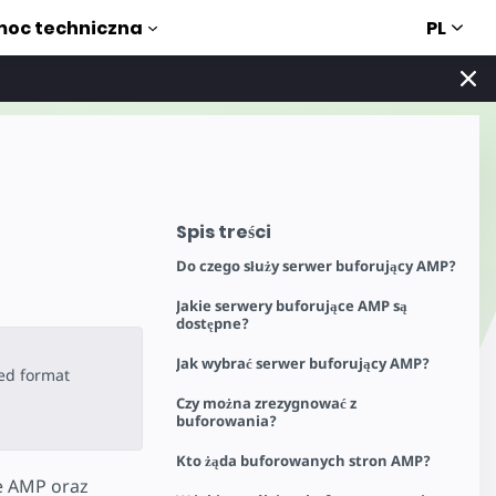
PL
oc techniczna
Spis treści
Do czego służy serwer buforujący AMP?
Jakie serwery buforujące AMP są
dostępne?
Jak wybrać serwer buforujący AMP?
ted format
Czy można zrezygnować z
buforowania?
Kto żąda buforowanych stron AMP?
e AMP oraz