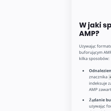
W jaki s
AMP?
Używając format
buforującym AMP
kilka sposobów:
Odnalezien
znacznika
indeksuje z
AMP zawart
Żądanie bu
używając f