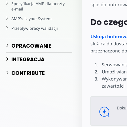
Zacznij tworz
Specyfikacja AMP dla poczty
sposób buforowa
e-mail
AMP's Layout System
Do czego
Przepływ pracy walidacji
Usługa buforow
służąca do dost
OPRACOWANIE
przeznaczone do
INTEGRACJA
Serwowania
Umożliwian
CONTRIBUTE
Wykonywani
zawartości.
Doku