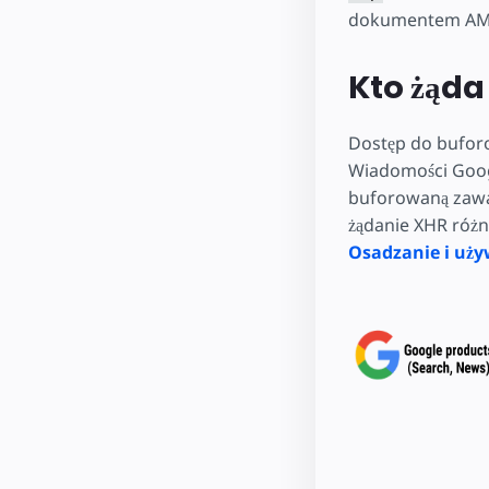
dokumentem AMP, 
Kto żąd
Dostęp do bufor
Wiadomości Google
buforowaną zawa
żądanie XHR różn
Osadzanie i uży