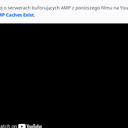
ej o serwerach buforujących AMP z poniższego filmu na Yo
P Caches Exist
.