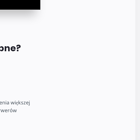
ępne?
nia większej
erwerów