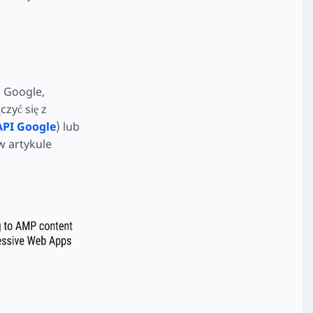
 Google,
zyć się z
API Google
) lub
w artykule