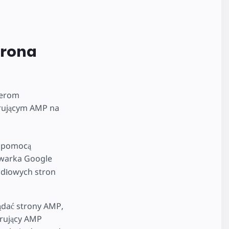
trona
werom
rującym AMP na
a pomocą
kiwarka Google
idłowych stron
ądać strony AMP,
rujący AMP