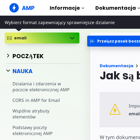
AMP
Informacje
Dokumentacja
Wybierz format zapewniający sprawniejsze działanie
Witryny internetowe AMP
Tworzenie nienagannych
rozwiązań internetowych
email
Przełącz pasek bocz
Przewodni
Web Stories
Zacznij korzy
POCZĄTEK
Relacje, które każdy może
udostępnić wszystkim
Składniki
Dokumentacja
Pełna biblio
NAUKA
Jak są
Reklamy AMP
Superszybkie reklamy w
Przykłady
Internecie
Działania i zdarzenia w
Hands-on int
poczcie elektronicznej AMP
Poczta e-mail AMP
Kursy
Poczta elektroniczna nowej
CORS in AMP for Email
Opanuj AMP d
generacji
Impor
kursom
Wspólne atrybuty
emai
elementów
Szablony
Gotowe do uż
Podstawy poczty
elektronicznej AMP
Narzędzia
W tym dokumenci