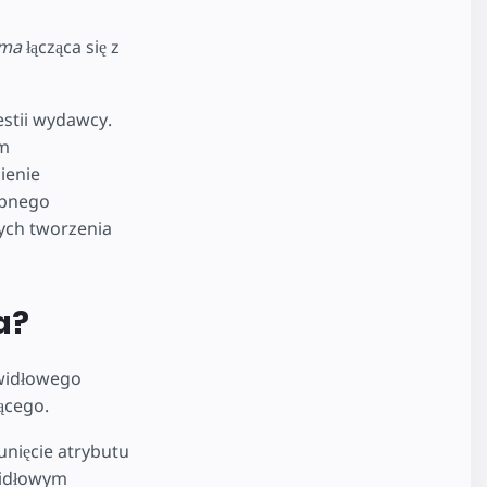
rma
łącząca się z
estii wydawcy.
om
ienie
ępnego
ych tworzenia
a?
widłowego
ącego.
unięcie atrybutu
widłowym