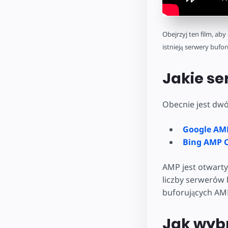
Obejrzyj ten film, aby
istnieją serwery bufo
Jakie se
Obecnie jest dw
Google AM
Bing AMP 
AMP jest otwart
liczby serwerów 
buforujących AM
Jak wyb