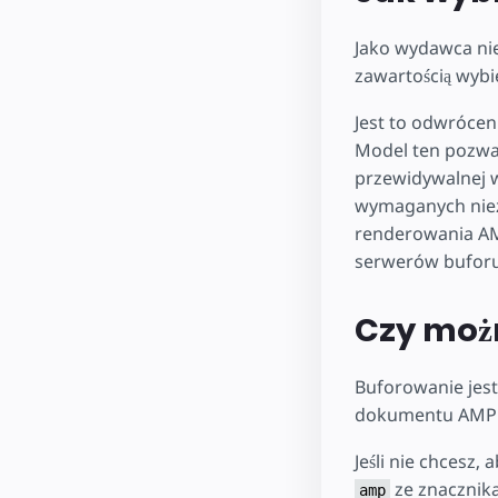
Jako wydawca ni
zawartością wybie
Jest to odwrócen
Model ten pozwa
przewidywalnej w
wymaganych niez
renderowania AMP
serwerów buforu
Czy moż
Buforowanie jes
dokumentu AMP a
Jeśli nie chcesz,
ze znacznika
amp