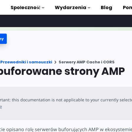
Społeczność
Wydarzenia
Blog
Pom
ny
ki i samouczki
stać z AMP
Przewodniki i samouczki
Serwery AMP Cache i CORS
teka AMP
 buforowane strony AMP
roduction to AMP
zięki bezpłatnym
tant: this documentation is not applicable to your currently selec
l
!
ycia
e opisano rolę serwerów buforujących AMP w ekosystemi