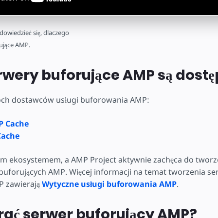
 dowiedzieć się, dlaczego
rujące AMP.
rwery buforujące AMP są dost
óch dostawców usługi buforowania AMP:
P Cache
Cache
ym ekosystemem, a AMP Project aktywnie zachęca do tworze
buforujących AMP. Więcej informacji na temat tworzenia s
P zawierają
Wytyczne usługi buforowania AMP
.
rać serwer buforujący AMP?