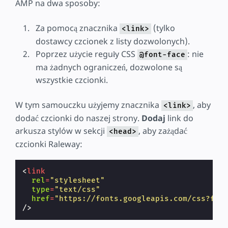
AMP na dwa sposoby:
Za pomocą znacznika
(tylko
<link>
dostawcy czcionek z listy dozwolonych).
Poprzez użycie reguły CSS
: nie
@font-face
ma żadnych ograniczeń, dozwolone są
wszystkie czcionki.
W tym samouczku użyjemy znacznika
, aby
<link>
dodać czcionki do naszej strony.
Dodaj
link do
arkusza stylów w sekcji
, aby zażądać
<head>
czcionki Raleway:
<
link
rel
=
"stylesheet"
type
=
"text/css"
href
=
"https://fonts.googleapis.com/css?fam
/>