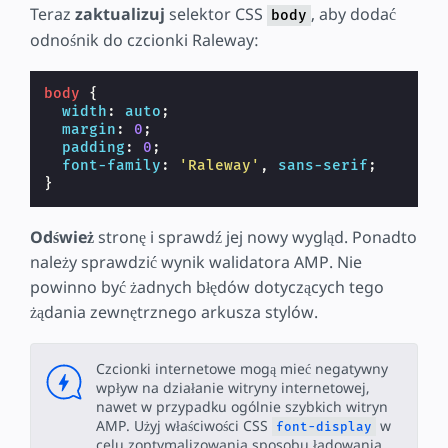
Teraz
zaktualizuj
selektor CSS
, aby dodać
body
odnośnik do czcionki Raleway:
body
{
width
:
auto
;
margin
:
0
;
padding
:
0
;
font-family
:
'Raleway'
,
sans-serif
;
}
Odśwież
stronę i sprawdź jej nowy wygląd. Ponadto
należy sprawdzić wynik walidatora AMP. Nie
powinno być żadnych błędów dotyczących tego
żądania zewnętrznego arkusza stylów.
Czcionki internetowe mogą mieć negatywny
wpływ na działanie witryny internetowej,
nawet w przypadku ogólnie szybkich witryn
AMP. Użyj właściwości CSS
w
font-display
celu zoptymalizowania sposobu ładowania