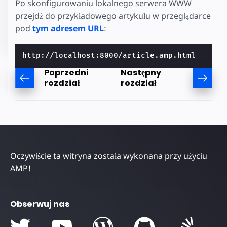
Po skonfigurowaniu lokalnego serwera WWW
przejdź do przykładowego artykułu w przeglądarce
pod
tym adresem URL
:
Poprzedni
Następny
rozdział
rozdział
Oczywiście ta witryna została wykonana przy użyciu
AMP!
Obserwuj nas